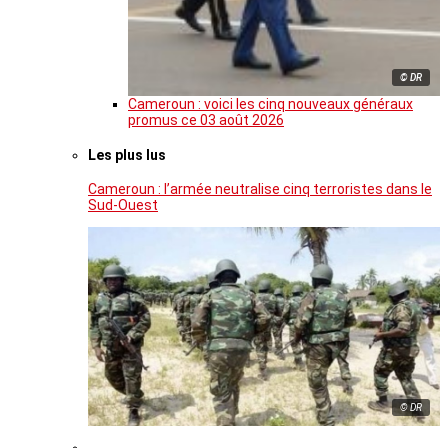
© DR
Cameroun : voici les cinq nouveaux généraux
promus ce 03 août 2026
Les plus lus
Cameroun : l’armée neutralise cinq terroristes dans le
Sud-Ouest
© DR