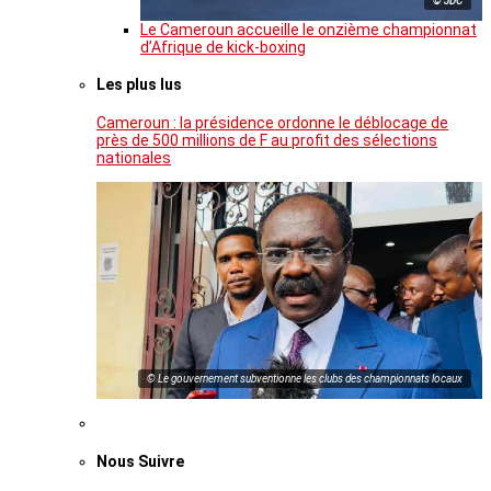
© JDC
Le Cameroun accueille le onzième championnat
d’Afrique de kick-boxing
Les plus lus
Cameroun : la présidence ordonne le déblocage de
près de 500 millions de F au profit des sélections
nationales
© Le gouvernement subventionne les clubs des championnats locaux
Nous Suivre