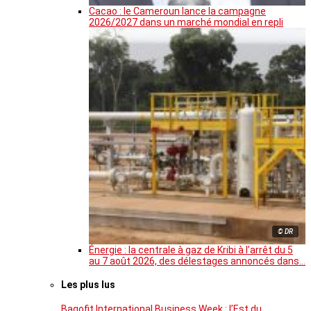
Cacao : le Cameroun lance la campagne
2026/2027 dans un marché mondial en repli
© DR
Énergie : la centrale à gaz de Kribi à l’arrêt du 5
au 7 août 2026, des délestages annoncés dans…
Les plus lus
Bagofit International Business Week : l’Est du