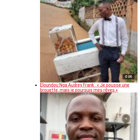
© DR
Eloundou Nga Audrey Frank : « Je pousse une
brouette, mais je poursuis mes rêves »