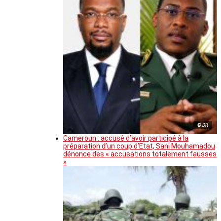
© DR
Cameroun : accusé d’avoir participé à la
préparation d’un coup d’Etat, Sani Mouhamadou
dénonce des « accusations totalement fausses
»