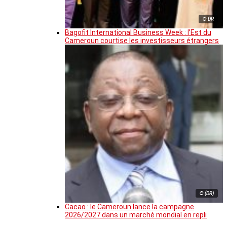
© DR
Bagofit International Business Week : l’Est du
Cameroun courtise les investisseurs étrangers
© (DR)
Cacao : le Cameroun lance la campagne
2026/2027 dans un marché mondial en repli