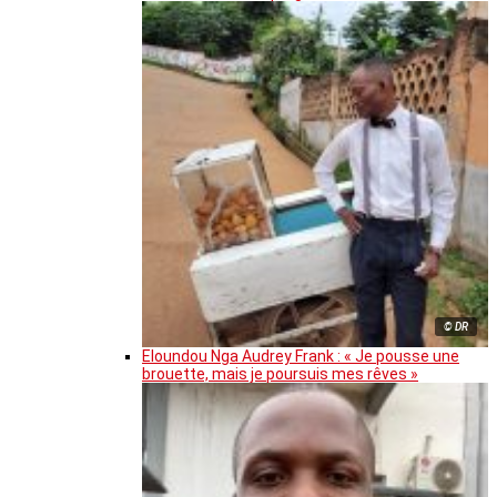
© DR
Eloundou Nga Audrey Frank : « Je pousse une
brouette, mais je poursuis mes rêves »