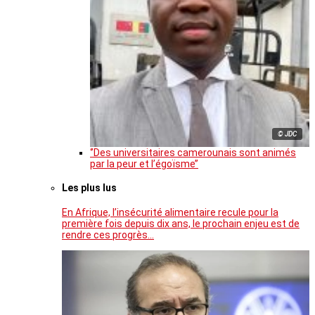
© JDC
‘’Des universitaires camerounais sont animés
par la peur et l’égoïsme’’
Les plus lus
En Afrique, l’insécurité alimentaire recule pour la
première fois depuis dix ans, le prochain enjeu est de
rendre ces progrès…