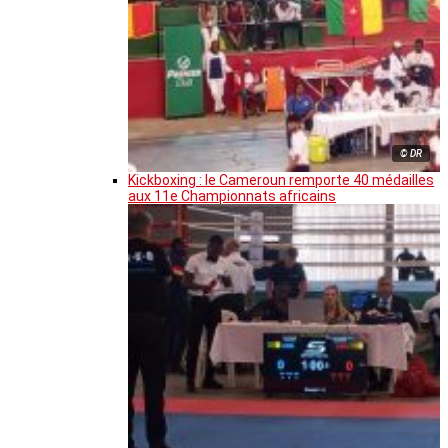
© DR
Kickboxing : le Cameroun remporte 40 médailles
aux 11e Championnats africains