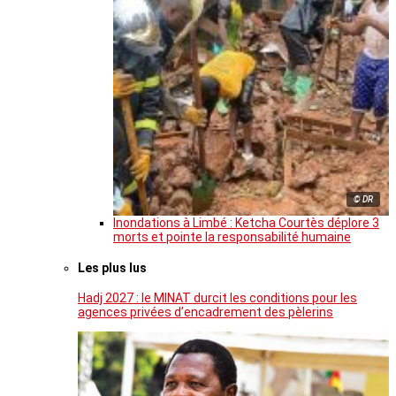
© DR
Inondations à Limbé : Ketcha Courtès déplore 3
morts et pointe la responsabilité humaine
Les plus lus
Hadj 2027 : le MINAT durcit les conditions pour les
agences privées d’encadrement des pèlerins