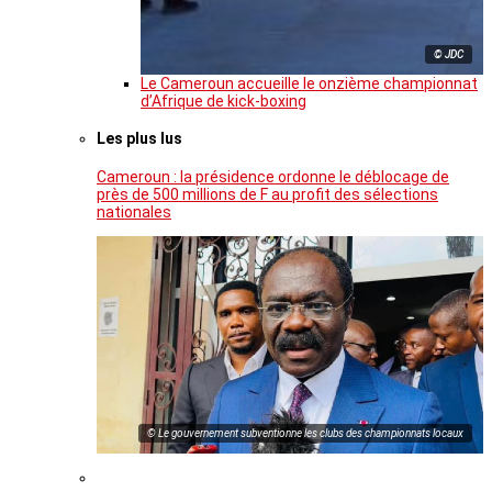
© JDC
Le Cameroun accueille le onzième championnat
d’Afrique de kick-boxing
Les plus lus
Cameroun : la présidence ordonne le déblocage de
près de 500 millions de F au profit des sélections
nationales
© Le gouvernement subventionne les clubs des championnats locaux