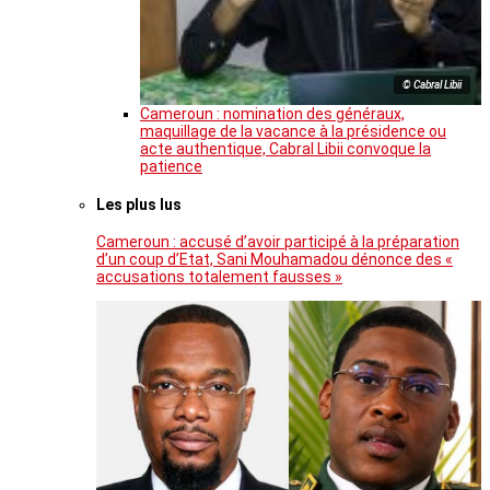
© Cabral Libii
Cameroun : nomination des généraux,
maquillage de la vacance à la présidence ou
acte authentique, Cabral Libii convoque la
patience
Les plus lus
Cameroun : accusé d’avoir participé à la préparation
d’un coup d’Etat, Sani Mouhamadou dénonce des «
accusations totalement fausses »