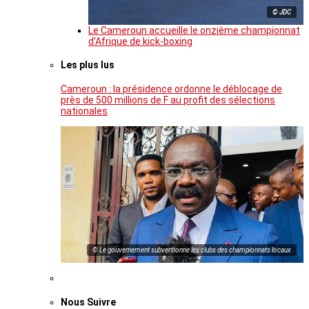
© JDC
Le Cameroun accueille le onzième championnat
d’Afrique de kick-boxing
Les plus lus
Cameroun : la présidence ordonne le déblocage de
près de 500 millions de F au profit des sélections
nationales
© Le gouvernement subventionne les clubs des championnats locaux
Nous Suivre