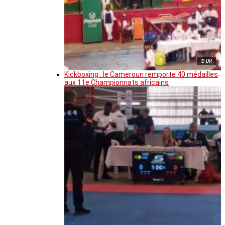
© DR
Kickboxing : le Cameroun remporte 40 médailles
aux 11e Championnats africains