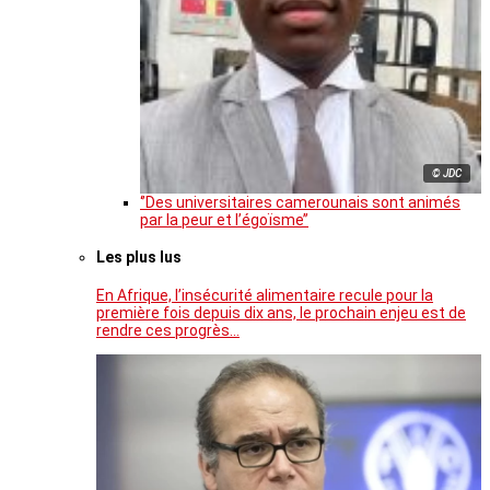
© JDC
‘’Des universitaires camerounais sont animés
par la peur et l’égoïsme’’
Les plus lus
En Afrique, l’insécurité alimentaire recule pour la
première fois depuis dix ans, le prochain enjeu est de
rendre ces progrès…