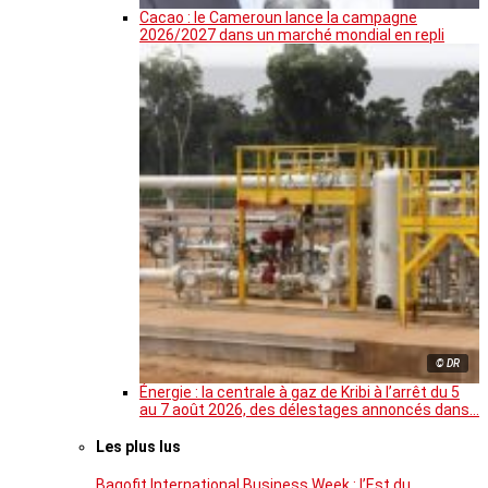
Cacao : le Cameroun lance la campagne
2026/2027 dans un marché mondial en repli
© DR
Énergie : la centrale à gaz de Kribi à l’arrêt du 5
au 7 août 2026, des délestages annoncés dans…
Les plus lus
Bagofit International Business Week : l’Est du