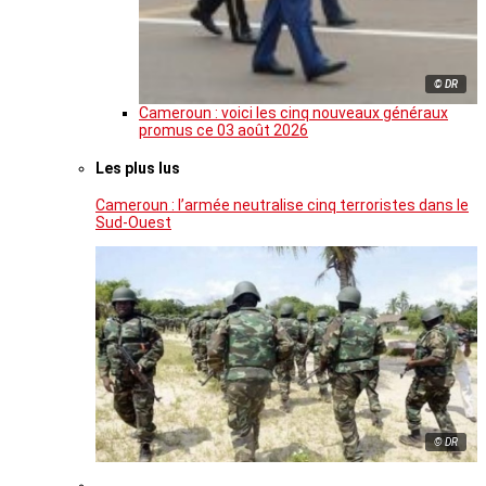
© DR
Cameroun : voici les cinq nouveaux généraux
promus ce 03 août 2026
Les plus lus
Cameroun : l’armée neutralise cinq terroristes dans le
Sud-Ouest
© DR