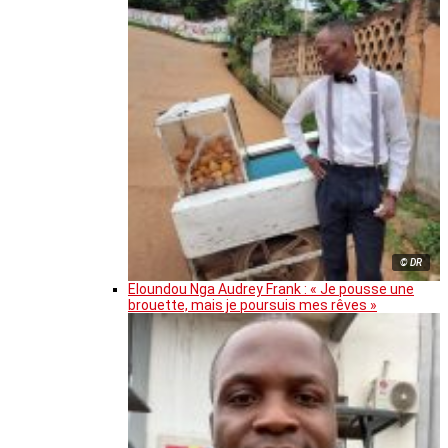
© DR
Eloundou Nga Audrey Frank : « Je pousse une
brouette, mais je poursuis mes rêves »