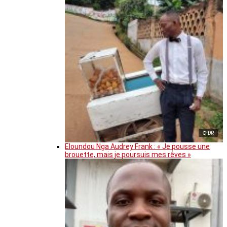
© DR
Eloundou Nga Audrey Frank : « Je pousse une
brouette, mais je poursuis mes rêves »