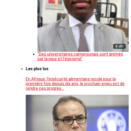
© JDC
‘’Des universitaires camerounais sont animés
par la peur et l’égoïsme’’
Les plus lus
En Afrique, l’insécurité alimentaire recule pour la
première fois depuis dix ans, le prochain enjeu est de
rendre ces progrès…