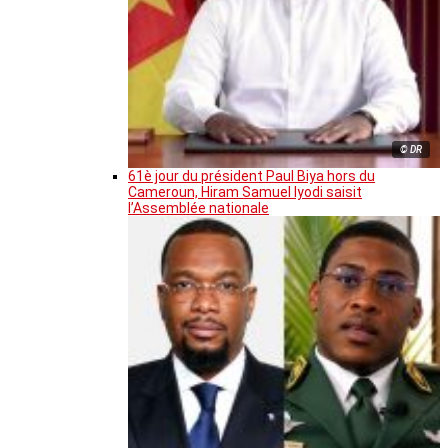
© DR
61è jour du président Paul Biya hors du
Cameroun, Hiram Samuel Iyodi saisit
l’Assemblée nationale