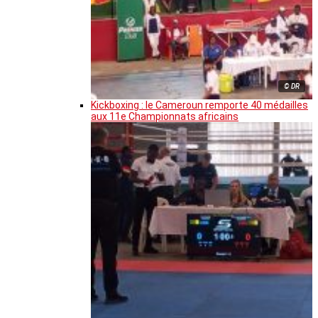
© DR
Kickboxing : le Cameroun remporte 40 médailles
aux 11e Championnats africains