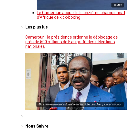
© JDC
Le Cameroun accueille le onzième championnat
d’Afrique de kick-boxing
Les plus lus
Cameroun : la présidence ordonne le déblocage de
près de 500 millions de F au profit des sélections
nationales
© Le gouvernement subventionne les clubs des championnats locaux
Nous Suivre