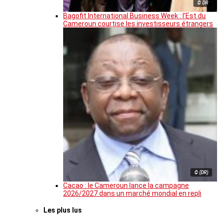
© DR
Bagofit International Business Week : l’Est du
Cameroun courtise les investisseurs étrangers
© (DR)
Cacao : le Cameroun lance la campagne
2026/2027 dans un marché mondial en repli
Les plus lus