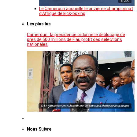
© JDC
Le Cameroun accueille le onzième championnat
d’Afrique de kick-boxing
Les plus lus
Cameroun : la présidence ordonne le déblocage de
près de 500 millions de F au profit des sélections
nationales
© Le gouvernement subventionne les clubs des championnats locaux
Nous Suivre