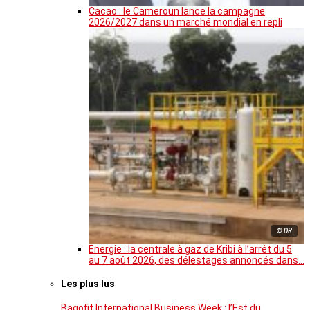
Cacao : le Cameroun lance la campagne
2026/2027 dans un marché mondial en repli
© DR
Énergie : la centrale à gaz de Kribi à l’arrêt du 5
au 7 août 2026, des délestages annoncés dans…
Les plus lus
Bagofit International Business Week : l’Est du