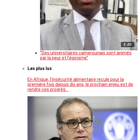
© JDC
‘’Des universitaires camerounais sont animés
par la peur et l’égoïsme’’
Les plus lus
En Afrique, l’insécurité alimentaire recule pour la
première fois depuis dix ans, le prochain enjeu est de
rendre ces progrès…