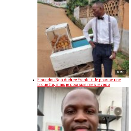
© DR
Eloundou Nga Audrey Frank : « Je pousse une
brouette, mais je poursuis mes rêves »