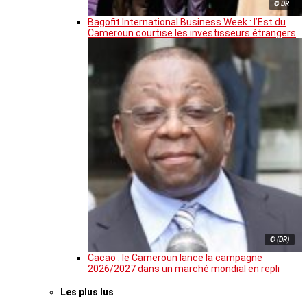
© DR
Bagofit International Business Week : l’Est du
Cameroun courtise les investisseurs étrangers
© (DR)
Cacao : le Cameroun lance la campagne
2026/2027 dans un marché mondial en repli
Les plus lus