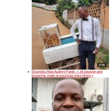
© DR
Eloundou Nga Audrey Frank : « Je pousse une
brouette, mais je poursuis mes rêves »