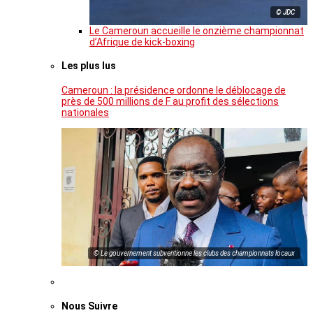
© JDC
Le Cameroun accueille le onzième championnat
d’Afrique de kick-boxing
Les plus lus
Cameroun : la présidence ordonne le déblocage de
près de 500 millions de F au profit des sélections
nationales
© Le gouvernement subventionne les clubs des championnats locaux
Nous Suivre