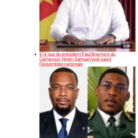
© DR
61è jour du président Paul Biya hors du
Cameroun, Hiram Samuel Iyodi saisit
l’Assemblée nationale