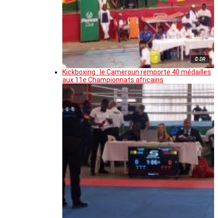
© DR
Kickboxing : le Cameroun remporte 40 médailles
aux 11e Championnats africains