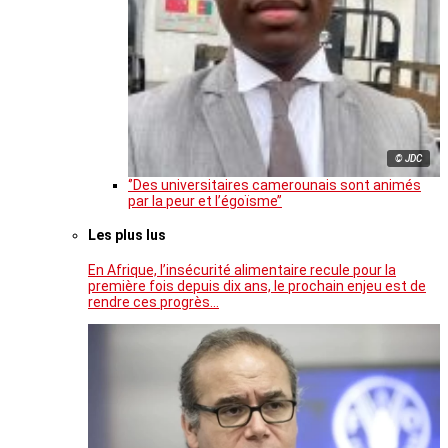
© JDC
‘’Des universitaires camerounais sont animés
par la peur et l’égoïsme’’
Les plus lus
En Afrique, l’insécurité alimentaire recule pour la
première fois depuis dix ans, le prochain enjeu est de
rendre ces progrès…