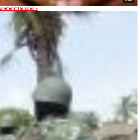
© DR
otalement fausses »