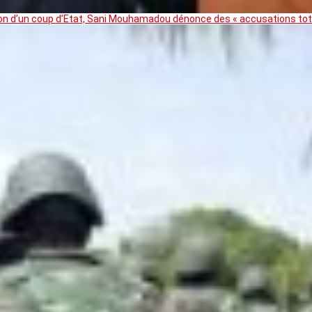
ation d’un coup d’Etat, Sani Mouhamadou dénonce des « accusations t