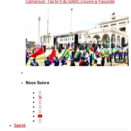
Cameroun : l’acte 9 du SIARC s’ouvre à Yaoundé
© DR
Nous Suivre
Santé