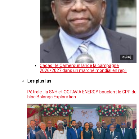
© (DR)
Cacao : le Cameroun lance la campagne
2026/2027 dans un marché mondial en repli
Les plus lus
Pétrole : la SNH et OCTAVIA ENERGY bouclent le CPP du
bloc Bolongo Exploration