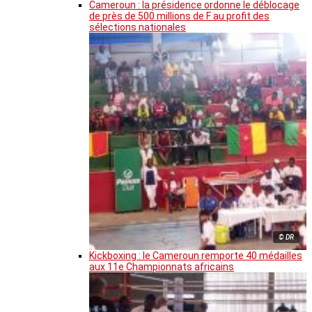
Cameroun : la présidence ordonne le déblocage
de près de 500 millions de F au profit des
sélections nationales
© DR
Kickboxing : le Cameroun remporte 40 médailles
aux 11e Championnats africains