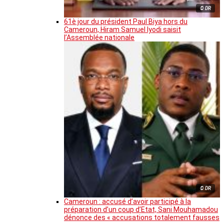
© DR
61è jour du président Paul Biya hors du
Cameroun, Hiram Samuel Iyodi saisit
l’Assemblée nationale
© DR
Cameroun : accusé d’avoir participé à la
préparation d’un coup d’Etat, Sani Mouhamadou
dénonce des « accusations totalement fausses