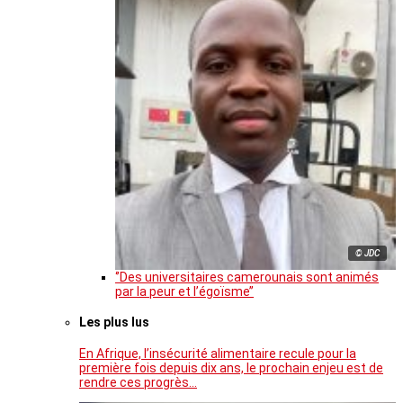
© JDC
‘’Des universitaires camerounais sont animés
par la peur et l’égoïsme’’
Les plus lus
En Afrique, l’insécurité alimentaire recule pour la
première fois depuis dix ans, le prochain enjeu est de
rendre ces progrès…