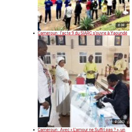
© DR
Cameroun : l’acte 9 du SIARC s’ouvre à Yaoundé
© (JDC)
Cameroun : Avec « L’amour ne Suffit pas ? », un