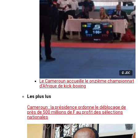
© JDC
Le Cameroun accueille le onzième championnat
d’Afrique de kick-boxing
Les plus lus
Cameroun : la présidence ordonne le déblocage de
près de 500 millions de F au profit des sélections
nationales