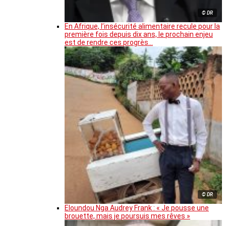
© DR
En Afrique, l’insécurité alimentaire recule pour la
première fois depuis dix ans, le prochain enjeu
est de rendre ces progrès…
© DR
Eloundou Nga Audrey Frank : « Je pousse une
brouette, mais je poursuis mes rêves »