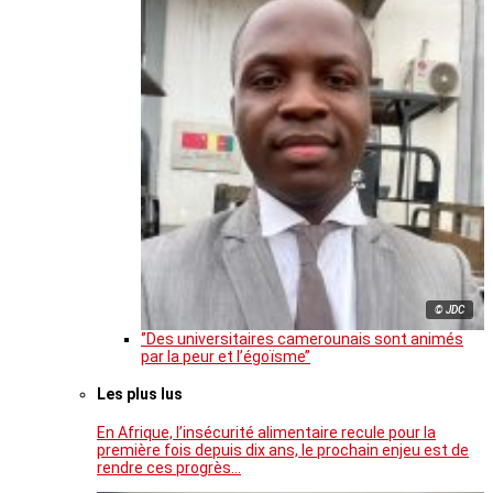
© JDC
‘’Des universitaires camerounais sont animés
par la peur et l’égoïsme’’
Les plus lus
En Afrique, l’insécurité alimentaire recule pour la
première fois depuis dix ans, le prochain enjeu est de
rendre ces progrès…