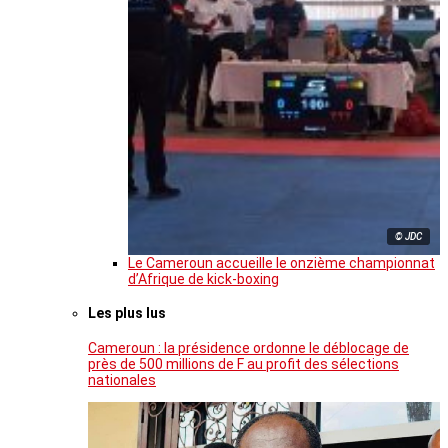
© JDC
Le Cameroun accueille le onzième championnat
d’Afrique de kick-boxing
Les plus lus
Cameroun : la présidence ordonne le déblocage de
près de 500 millions de F au profit des sélections
nationales