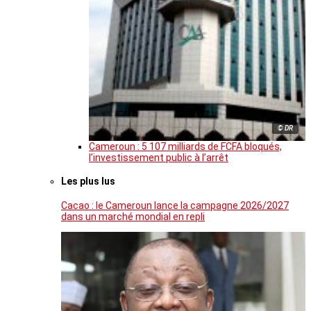
© DR
Cameroun : 5 107 milliards de FCFA bloqués,
l’investissement public à l’arrêt
Les plus lus
Cacao : le Cameroun lance la campagne 2026/2027
dans un marché mondial en repli