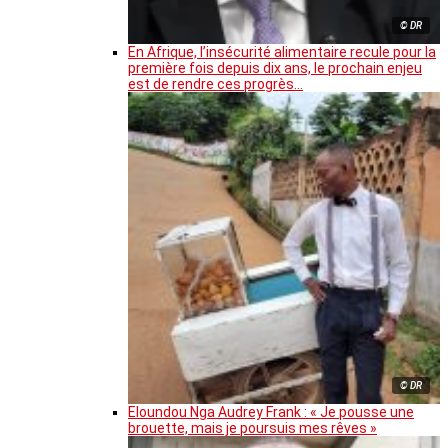
© DR
En Afrique, l’insécurité alimentaire recule pour la
première fois depuis dix ans, le prochain enjeu
est de rendre ces progrès…
© DR
Eloundou Nga Audrey Frank : « Je pousse une
brouette, mais je poursuis mes rêves »