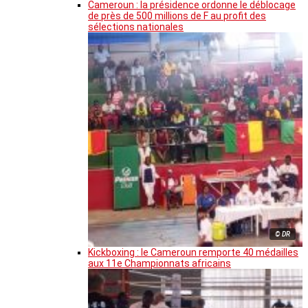
Cameroun : la présidence ordonne le déblocage
de près de 500 millions de F au profit des
sélections nationales
© DR
Kickboxing : le Cameroun remporte 40 médailles
aux 11e Championnats africains