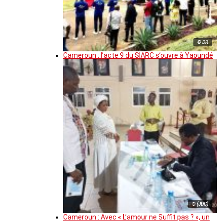
© DR
Cameroun : l’acte 9 du SIARC s’ouvre à Yaoundé
© (JDC)
Cameroun : Avec « L’amour ne Suffit pas ? », un