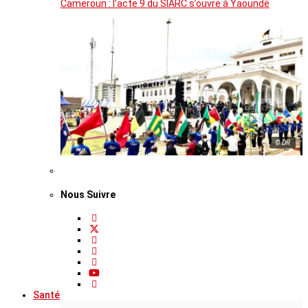
Cameroun : l’acte 9 du SIARC s’ouvre à Yaoundé
© DR
Nous Suivre
Santé