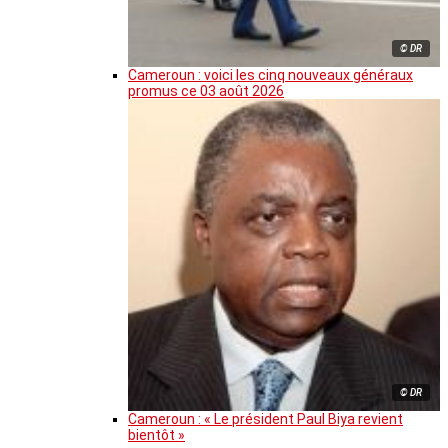
© DR
Cameroun : voici les cinq nouveaux généraux
promus ce 03 août 2026
© DR
Cameroun : « Le président Paul Biya revient
bientôt »