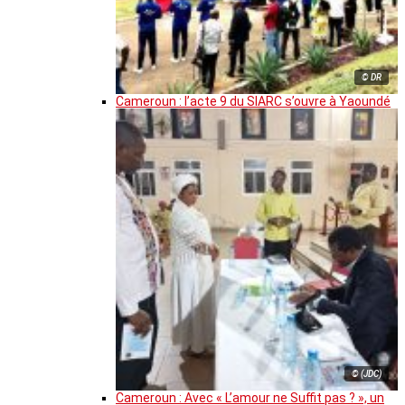
© DR
Cameroun : l’acte 9 du SIARC s’ouvre à Yaoundé
© (JDC)
Cameroun : Avec « L’amour ne Suffit pas ? », un