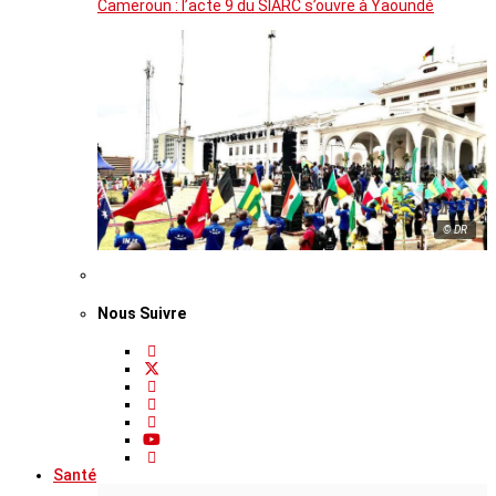
Cameroun : l’acte 9 du SIARC s’ouvre à Yaoundé
© DR
Nous Suivre
Santé