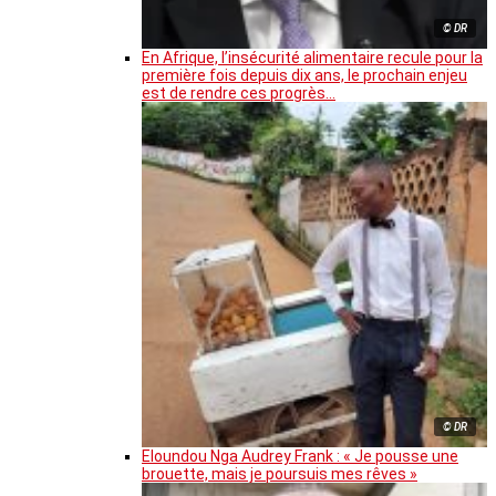
© DR
En Afrique, l’insécurité alimentaire recule pour la
première fois depuis dix ans, le prochain enjeu
est de rendre ces progrès…
© DR
Eloundou Nga Audrey Frank : « Je pousse une
brouette, mais je poursuis mes rêves »