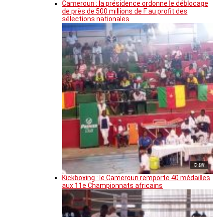
Cameroun : la présidence ordonne le déblocage
de près de 500 millions de F au profit des
sélections nationales
© DR
Kickboxing : le Cameroun remporte 40 médailles
aux 11e Championnats africains