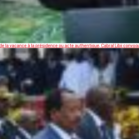
 la vacance à la présidence ou acte authentique, Cabral Libii convoq