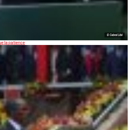
© Cabral Libii
ue la patience