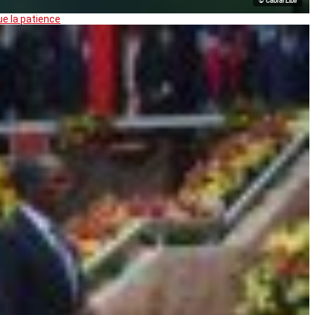
© Cabral Libii
ue la patience