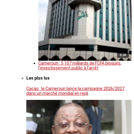
© DR
Cameroun : 5 107 milliards de FCFA bloqués,
l’investissement public à l’arrêt
Les plus lus
Cacao : le Cameroun lance la campagne 2026/2027
dans un marché mondial en repli