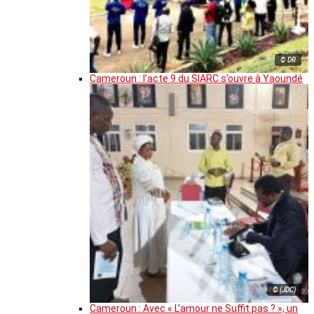
© DR
Cameroun : l’acte 9 du SIARC s’ouvre à Yaoundé
© (JDC)
Cameroun : Avec « L’amour ne Suffit pas ? », un