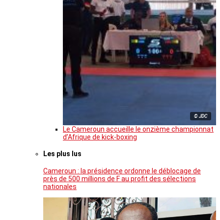
© JDC
Le Cameroun accueille le onzième championnat
d’Afrique de kick-boxing
Les plus lus
Cameroun : la présidence ordonne le déblocage de
près de 500 millions de F au profit des sélections
nationales