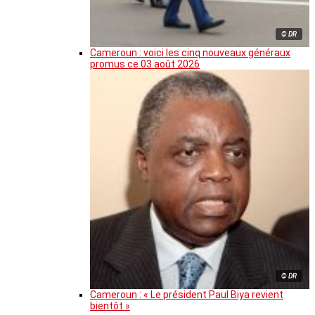
© DR
Cameroun : voici les cinq nouveaux généraux
promus ce 03 août 2026
© DR
Cameroun : « Le président Paul Biya revient
bientôt »