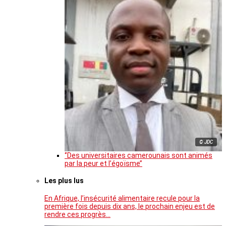
© JDC
‘’Des universitaires camerounais sont animés
par la peur et l’égoïsme’’
Les plus lus
En Afrique, l’insécurité alimentaire recule pour la
première fois depuis dix ans, le prochain enjeu est de
rendre ces progrès…