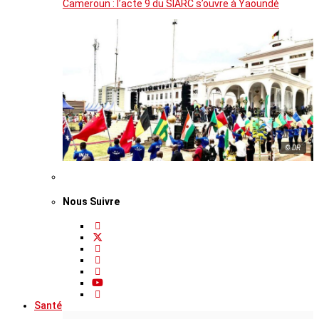
Cameroun : l’acte 9 du SIARC s’ouvre à Yaoundé
© DR
Nous Suivre
Santé