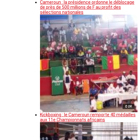
Cameroun : la présidence ordonne le déblocage
de près de 500 millions de F au profit des
sélections nationales
© DR
Kickboxing : le Cameroun remporte 40 médailles
aux 11e Championnats africains