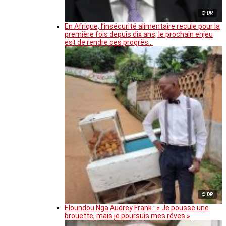
© DR
En Afrique, l’insécurité alimentaire recule pour la
première fois depuis dix ans, le prochain enjeu
est de rendre ces progrès…
© DR
Eloundou Nga Audrey Frank : « Je pousse une
brouette, mais je poursuis mes rêves »