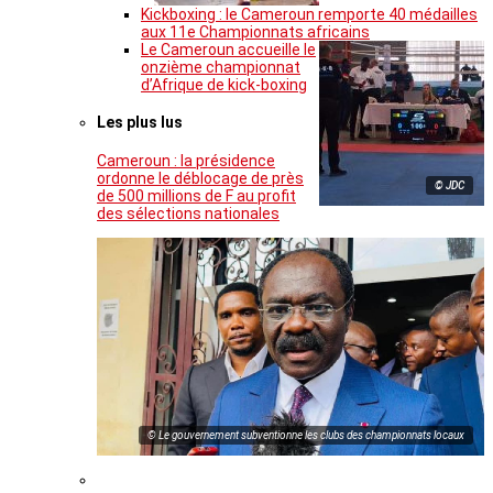
Kickboxing : le Cameroun remporte 40 médailles
aux 11e Championnats africains
Le Cameroun accueille le
onzième championnat
d’Afrique de kick-boxing
Les plus lus
Cameroun : la présidence
ordonne le déblocage de près
© JDC
de 500 millions de F au profit
des sélections nationales
© Le gouvernement subventionne les clubs des championnats locaux