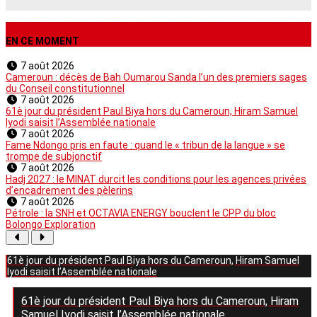
EN CE MOMENT
7 août 2026
Cameroun : décès de Bah Oumarou Sanda l’un des premiers sages
du Conseil constitutionnel
7 août 2026
61è jour du président Paul Biya hors du Cameroun, Hiram Samuel
Iyodi saisit l’Assemblée nationale
7 août 2026
Fame Ndongo pris en faute : quand le « tribun de la langue » se
trompe de subjonctif
7 août 2026
Hadj 2027 : le MINAT durcit les conditions pour les agences privées
d’encadrement des pèlerins
7 août 2026
Pétrole : la SNH et OCTAVIA ENERGY bouclent le CPP du bloc
Bolongo Exploration
61è jour du président Paul Biya hors du Cameroun, Hiram Samuel
Iyodi saisit l’Assemblée nationale
61è jour du président Paul Biya hors du Cameroun, Hiram
Samuel Iyodi saisit l’Assemblée nationale