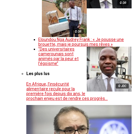
© DR
© DR
Eloundou Nga Audrey Frank : « Je pousse une
brouette, mais je poursuis mes rêves »
‘’Des universitaires
camerounais sont
animés par la peur et
l’égoïsme’’
Les plus lus
En Afrique, l’insécurité
© JDC
alimentaire recule pour la
première fois depuis dix ans, le
prochain enjeu est de rendre ces progrès…