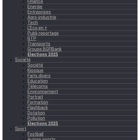
Finance
Energie
Entreprises
Agro-industrie
Tech
L'Eco en +
Publi-reportage
BTP
Transports
Groupe BGFIBank
Elections 2025
Société
Société
Kiosque
Faits divers
Education
Télécoms
Environnement
Portrait
Formation
Flashback
Dotation
Pollution
Elections 2025
Sport
Football
Autres sports