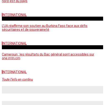
nord-est du pays
INTERNATIONAL
vendredi - 06:58 GMT
L’UA réaffirme son soutien au Burkina Faso face aux défis
sécuritaires et de souveraineté
INTERNATIONAL
mercredi - 10:46 GMT
Cameroun : les résultats du Bac général sont accessibles sur
one.mtn.cm
INTERNATIONAL
Toute l’info en continu