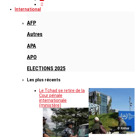
International
AFP
Autres
APA
APO
ELECTIONS 2025
Les plus récents
Le Tchad se retire de la
Cour pénale
internationale
(ministère)
© Xinhua