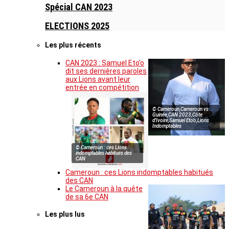
Spécial CAN 2023
ELECTIONS 2025
Les plus récents
CAN 2023 : Samuel Eto’o
dit ses dernières paroles
aux Lions avant leur
entrée en compétition
© Cameroun,Cameroun vs
Guinée,CAN 2023,Côte
d’Ivoire,Samuel Eto’o,Lions
Indomptables
© Cameroun : ces Lions
indomptables habitués des
CAN
Cameroun : ces Lions indomptables habitués
des CAN
Le Cameroun à la quête
de sa 6e CAN
Les plus lus