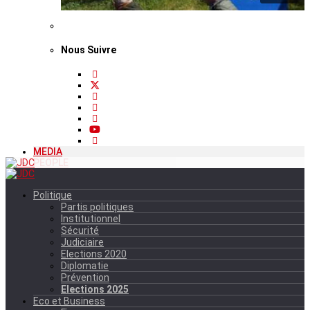
Nous Suivre
MEDIA
PEOPLE
Politique
Partis politiques
Institutionnel
Sécurité
Judiciaire
Elections 2020
Diplomatie
Prévention
Elections 2025
Eco et Business