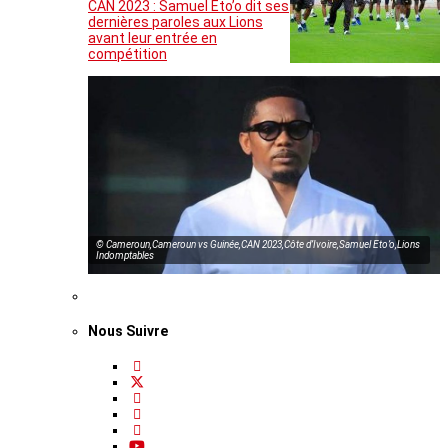
CAN 2023 : Samuel Eto’o dit ses
dernières paroles aux Lions
avant leur entrée en
compétition
© Cameroun,Cameroun vs Guinée,CAN 2023,Côte d’Ivoire,Samuel Eto’o,Lions
Indomptables
Nous Suivre