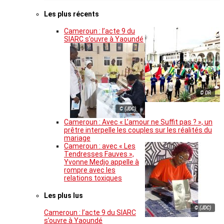
Les plus récents
Cameroun : l’acte 9 du
SIARC s’ouvre à Yaoundé
© DR
© (JDC)
Cameroun : Avec « L’amour ne Suffit pas ? », un
prêtre interpelle les couples sur les réalités du
mariage
Cameroun : avec « Les
Tendresses Fauves »,
Yvonne Medjo appelle à
rompre avec les
relations toxiques
Les plus lus
© (JDC)
Cameroun : l’acte 9 du SIARC
s’ouvre à Yaoundé