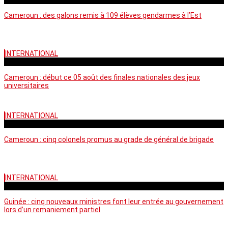
Cameroun : des galons remis à 109 élèves gendarmes à l’Est
INTERNATIONAL
mercredi - 10:50 GMT
Cameroun : début ce 05 août des finales nationales des jeux
universitaires
INTERNATIONAL
lundi - 16:32 GMT
Cameroun : cinq colonels promus au grade de général de brigade
INTERNATIONAL
mardi - 15:43 GMT
Guinée : cinq nouveaux ministres font leur entrée au gouvernement
lors d’un remaniement partiel