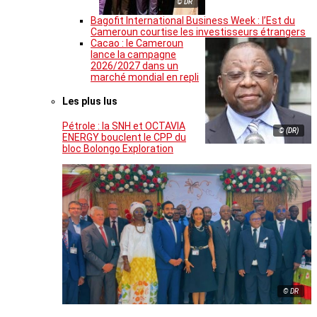
© DR
Bagofit International Business Week : l’Est du
Cameroun courtise les investisseurs étrangers
Cacao : le Cameroun
lance la campagne
2026/2027 dans un
marché mondial en repli
Les plus lus
Pétrole : la SNH et OCTAVIA
© (DR)
ENERGY bouclent le CPP du
bloc Bolongo Exploration
© DR