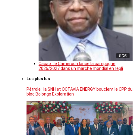
© (DR)
Cacao : le Cameroun lance la campagne
2026/2027 dans un marché mondial en repli
Les plus lus
Pétrole : la SNH et OCTAVIA ENERGY bouclent le CPP du
bloc Bolongo Exploration