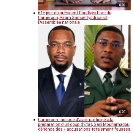
© DR
61è jour du président Paul Biya hors du
Cameroun, Hiram Samuel Iyodi saisit
l’Assemblée nationale
© DR
Cameroun : accusé d’avoir participé à la
préparation d’un coup d’Etat, Sani Mouhamadou
dénonce des « accusations totalement fausses