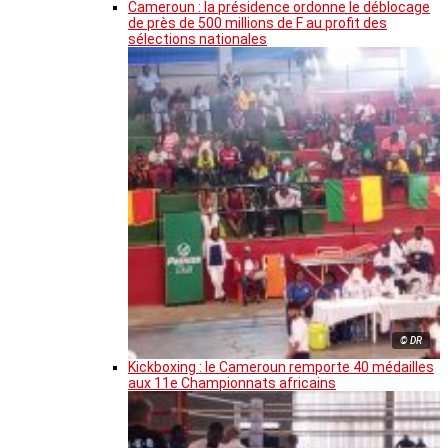
Cameroun : la présidence ordonne le déblocage
de près de 500 millions de F au profit des
sélections nationales
© DR
Kickboxing : le Cameroun remporte 40 médailles
aux 11e Championnats africains