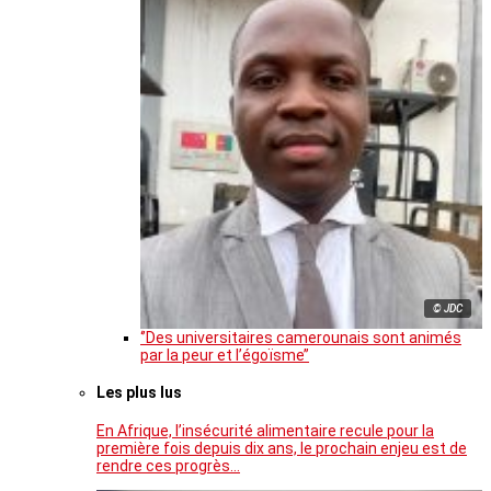
© JDC
‘’Des universitaires camerounais sont animés
par la peur et l’égoïsme’’
Les plus lus
En Afrique, l’insécurité alimentaire recule pour la
première fois depuis dix ans, le prochain enjeu est de
rendre ces progrès…