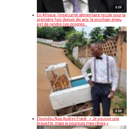
© DR
En Afrique, l’insécurité alimentaire recule pour la
première fois depuis dix ans, le prochain enjeu
est de rendre ces progrès…
© DR
Eloundou Nga Audrey Frank : « Je pousse une
brouette, mais je poursuis mes rêves »