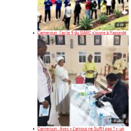
© DR
Cameroun : l’acte 9 du SIARC s’ouvre à Yaoundé
© (JDC)
Cameroun : Avec « L’amour ne Suffit pas ? », un