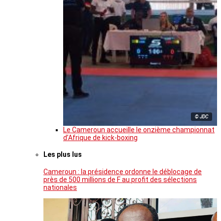
© JDC
Le Cameroun accueille le onzième championnat
d’Afrique de kick-boxing
Les plus lus
Cameroun : la présidence ordonne le déblocage de
près de 500 millions de F au profit des sélections
nationales