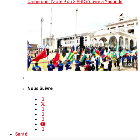
Cameroun : l’acte 9 du SIARC s’ouvre à Yaoundé
© DR
Nous Suivre
Santé