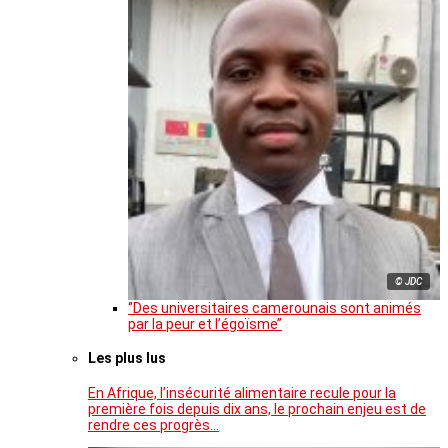
© JDC
‘’Des universitaires camerounais sont animés
par la peur et l’égoïsme’’
Les plus lus
En Afrique, l’insécurité alimentaire recule pour la
première fois depuis dix ans, le prochain enjeu est de
rendre ces progrès…