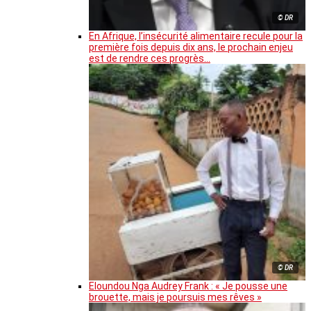
© DR
En Afrique, l’insécurité alimentaire recule pour la
première fois depuis dix ans, le prochain enjeu
est de rendre ces progrès…
© DR
Eloundou Nga Audrey Frank : « Je pousse une
brouette, mais je poursuis mes rêves »