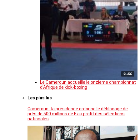
© JDC
Le Cameroun accueille le onzième championnat
d’Afrique de kick-boxing
Les plus lus
Cameroun : la présidence ordonne le déblocage de
près de 500 millions de F au profit des sélections
nationales