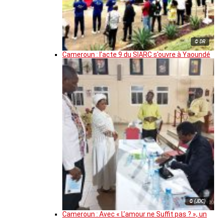
© DR
Cameroun : l’acte 9 du SIARC s’ouvre à Yaoundé
© (JDC)
Cameroun : Avec « L’amour ne Suffit pas ? », un