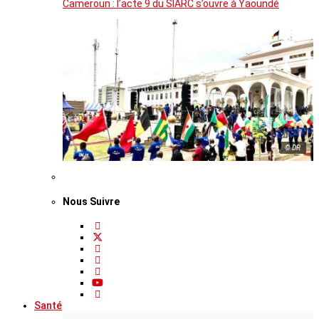
Cameroun : l’acte 9 du SIARC s’ouvre à Yaoundé
© DR
Nous Suivre
Santé