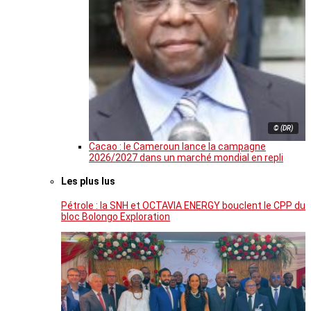
© (DR)
Cacao : le Cameroun lance la campagne
2026/2027 dans un marché mondial en repli
Les plus lus
Pétrole : la SNH et OCTAVIA ENERGY bouclent le CPP du
bloc Bolongo Exploration