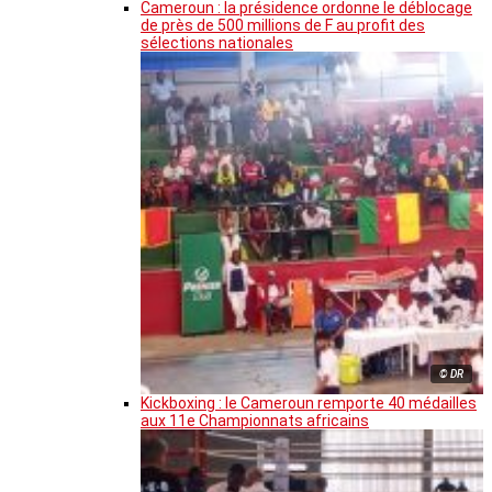
Cameroun : la présidence ordonne le déblocage
de près de 500 millions de F au profit des
sélections nationales
© DR
Kickboxing : le Cameroun remporte 40 médailles
aux 11e Championnats africains