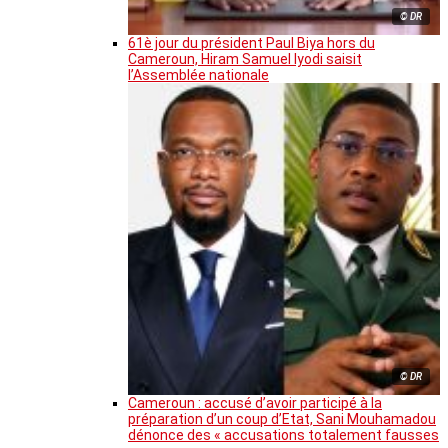
© DR
61è jour du président Paul Biya hors du
Cameroun, Hiram Samuel Iyodi saisit
l’Assemblée nationale
© DR
Cameroun : accusé d’avoir participé à la
préparation d’un coup d’Etat, Sani Mouhamadou
dénonce des « accusations totalement fausses