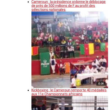
Cameroun : la présidence ordonne le déblocage
de près de 500 millions de F au profit des
sélections nationales
© DR
Kickboxing : le Cameroun remporte 40 médailles
aux 11e Championnats africains