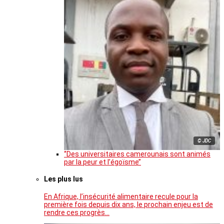
© JDC
‘’Des universitaires camerounais sont animés
par la peur et l’égoïsme’’
Les plus lus
En Afrique, l’insécurité alimentaire recule pour la
première fois depuis dix ans, le prochain enjeu est de
rendre ces progrès…