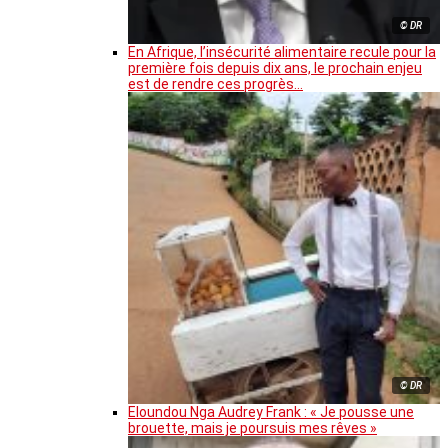
© DR
En Afrique, l’insécurité alimentaire recule pour la
première fois depuis dix ans, le prochain enjeu
est de rendre ces progrès…
© DR
Eloundou Nga Audrey Frank : « Je pousse une
brouette, mais je poursuis mes rêves »