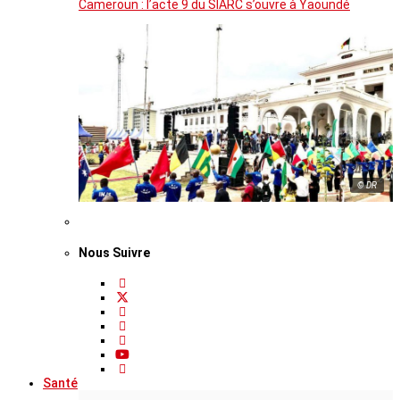
Cameroun : l’acte 9 du SIARC s’ouvre à Yaoundé
© DR
Nous Suivre
Santé