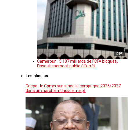
© DR
Cameroun : 5 107 milliards de FCFA bloqués,
l’investissement public à l’arrêt
Les plus lus
Cacao : le Cameroun lance la campagne 2026/2027
dans un marché mondial en repli