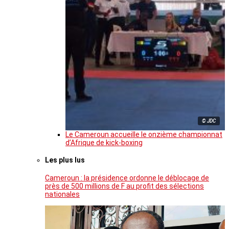
© JDC
Le Cameroun accueille le onzième championnat
d’Afrique de kick-boxing
Les plus lus
Cameroun : la présidence ordonne le déblocage de
près de 500 millions de F au profit des sélections
nationales