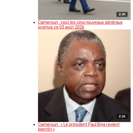
© DR
Cameroun : voici les cinq nouveaux généraux
promus ce 03 août 2026
© DR
Cameroun : « Le président Paul Biya revient
bientôt »