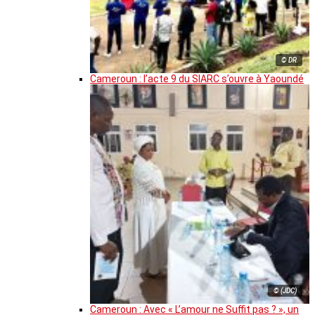
© DR
Cameroun : l’acte 9 du SIARC s’ouvre à Yaoundé
© (JDC)
Cameroun : Avec « L’amour ne Suffit pas ? », un