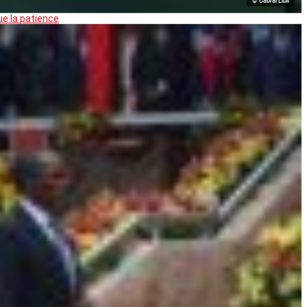
© Cabral Libii
ue la patience