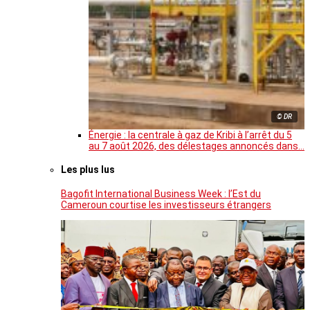
© DR
Énergie : la centrale à gaz de Kribi à l’arrêt du 5
au 7 août 2026, des délestages annoncés dans…
Les plus lus
Bagofit International Business Week : l’Est du
Cameroun courtise les investisseurs étrangers