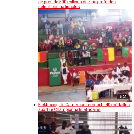
de près de 500 millions de F au profit des
sélections nationales
© DR
Kickboxing : le Cameroun remporte 40 médailles
aux 11e Championnats africains