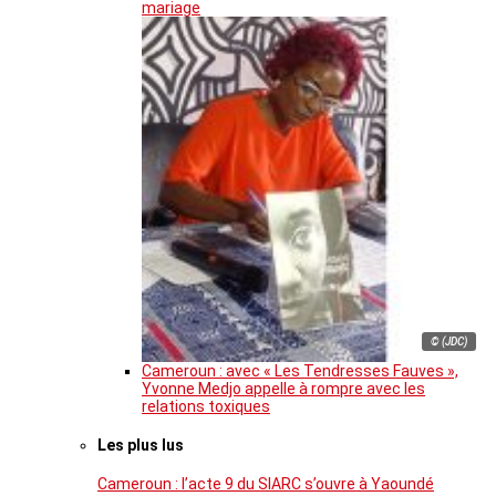
mariage
© (JDC)
Cameroun : avec « Les Tendresses Fauves »,
Yvonne Medjo appelle à rompre avec les
relations toxiques
Les plus lus
Cameroun : l’acte 9 du SIARC s’ouvre à Yaoundé