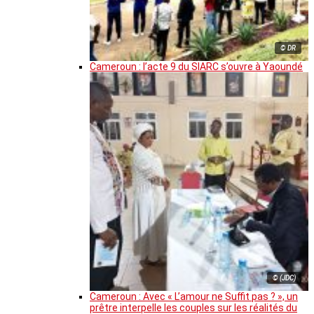
© DR
Cameroun : l’acte 9 du SIARC s’ouvre à Yaoundé
© (JDC)
Cameroun : Avec « L’amour ne Suffit pas ? », un
prêtre interpelle les couples sur les réalités du