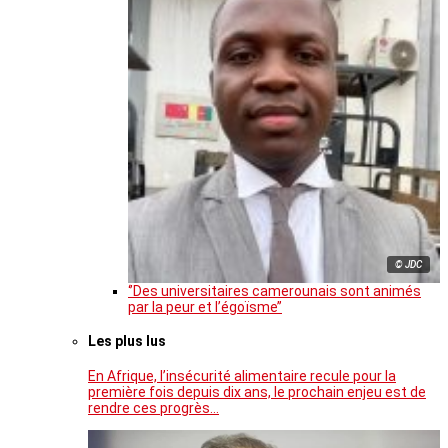
© JDC
‘’Des universitaires camerounais sont animés
par la peur et l’égoïsme’’
Les plus lus
En Afrique, l’insécurité alimentaire recule pour la
première fois depuis dix ans, le prochain enjeu est de
rendre ces progrès…