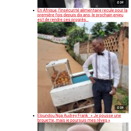
© DR
En Afrique, l’insécurité alimentaire recule pour la
première fois depuis dix ans, le prochain enjeu
est de rendre ces progrès…
© DR
Eloundou Nga Audrey Frank : « Je pousse une
brouette, mais je poursuis mes rêves »