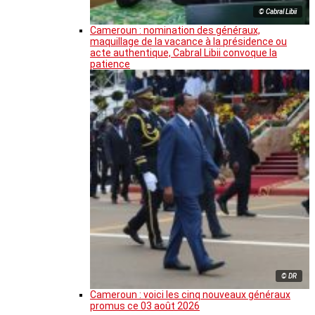
© Cabral Libii
Cameroun : nomination des généraux,
maquillage de la vacance à la présidence ou
acte authentique, Cabral Libii convoque la
patience
© DR
Cameroun : voici les cinq nouveaux généraux
promus ce 03 août 2026