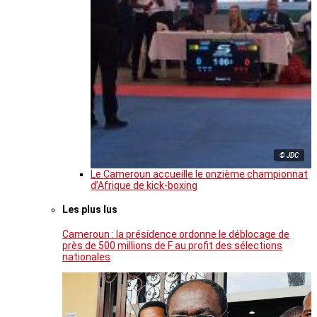
© JDC
Le Cameroun accueille le onzième championnat
d’Afrique de kick-boxing
Les plus lus
Cameroun : la présidence ordonne le déblocage de
près de 500 millions de F au profit des sélections
nationales