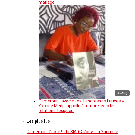
mariage
© (JDC)
Cameroun : avec « Les Tendresses Fauves »,
Yvonne Medjo appelle à rompre avec les
relations toxiques
Les plus lus
Cameroun : l’acte 9 du SIARC s’ouvre à Yaoundé