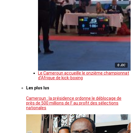
© JDC
Le Cameroun accueille le onzième championnat
d’Afrique de kick-boxing
Les plus lus
Cameroun : la présidence ordonne le déblocage de
près de 500 millions de F au profit des sélections
nationales