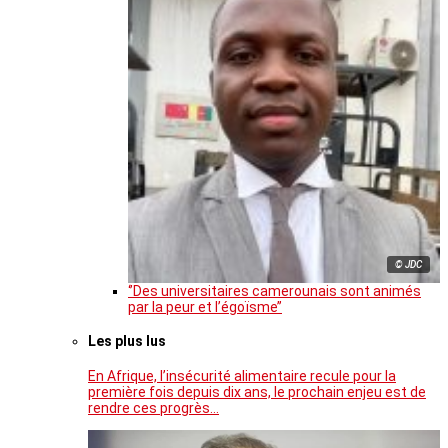
© JDC
‘’Des universitaires camerounais sont animés
par la peur et l’égoïsme’’
Les plus lus
En Afrique, l’insécurité alimentaire recule pour la
première fois depuis dix ans, le prochain enjeu est de
rendre ces progrès…