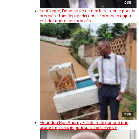
© DR
En Afrique, l’insécurité alimentaire recule pour la
première fois depuis dix ans, le prochain enjeu
est de rendre ces progrès…
© DR
Eloundou Nga Audrey Frank : « Je pousse une
brouette, mais je poursuis mes rêves »