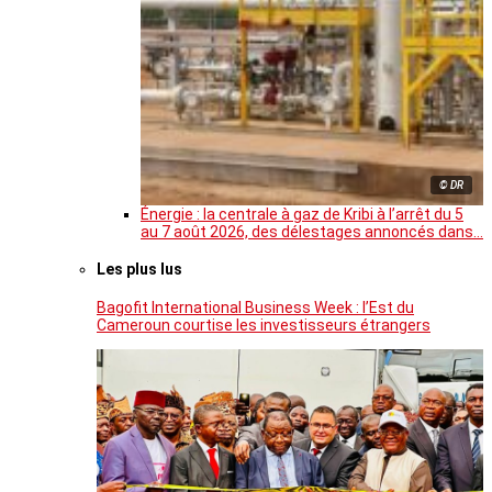
© DR
Énergie : la centrale à gaz de Kribi à l’arrêt du 5
au 7 août 2026, des délestages annoncés dans…
Les plus lus
Bagofit International Business Week : l’Est du
Cameroun courtise les investisseurs étrangers