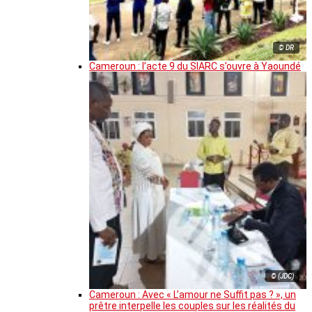
© DR
Cameroun : l’acte 9 du SIARC s’ouvre à Yaoundé
© (JDC)
Cameroun : Avec « L’amour ne Suffit pas ? », un
prêtre interpelle les couples sur les réalités du