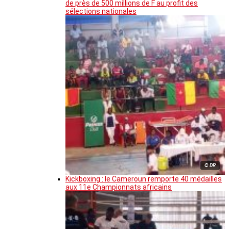
de près de 500 millions de F au profit des
sélections nationales
© DR
Kickboxing : le Cameroun remporte 40 médailles
aux 11e Championnats africains