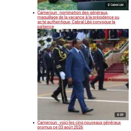
© Cabral Libii
Cameroun : nomination des généraux,
maquillage de la vacance à la présidence ou
acte authentique, Cabral Libii convoque la
patience
© DR
Cameroun : voici les cinq nouveaux généraux
promus ce 03 août 2026