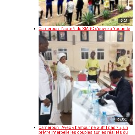
© DR
Cameroun : l’acte 9 du SIARC s’ouvre à Yaoundé
© (JDC)
Cameroun : Avec « L’amour ne Suffit pas ? », un
prêtre interpelle les couples sur les réalités du