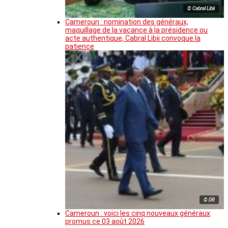
© Cabral Libii
Cameroun : nomination des généraux,
maquillage de la vacance à la présidence ou
acte authentique, Cabral Libii convoque la
patience
© DR
Cameroun : voici les cinq nouveaux généraux
promus ce 03 août 2026