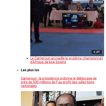
© JDC
Le Cameroun accueille le onzième championnat
d’Afrique de kick-boxing
Les plus lus
Cameroun : la présidence ordonne le déblocage de
près de 500 millions de F au profit des sélections
nationales