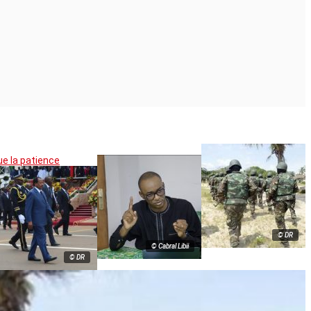
ue la patience
© DR
© Cabral Libii
© DR