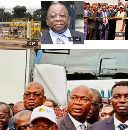
© DR
© (DR)
© DR