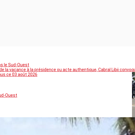
ns le Sud-Ouest
 la vacance à la présidence ou acte authentique, Cabral Libii convoq
mus ce 03 août 2026
Sud-Ouest