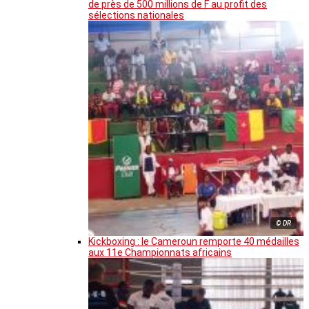
de près de 500 millions de F au profit des
sélections nationales
© DR
Kickboxing : le Cameroun remporte 40 médailles
aux 11e Championnats africains