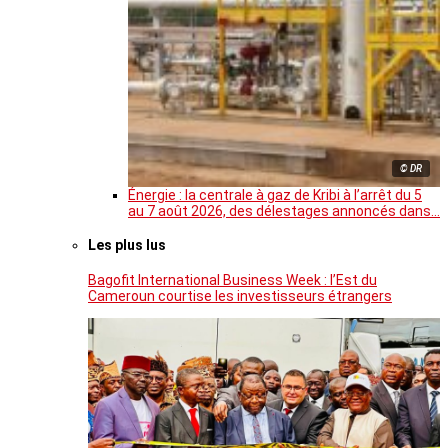
© DR
Énergie : la centrale à gaz de Kribi à l’arrêt du 5
au 7 août 2026, des délestages annoncés dans…
Les plus lus
Bagofit International Business Week : l’Est du
Cameroun courtise les investisseurs étrangers