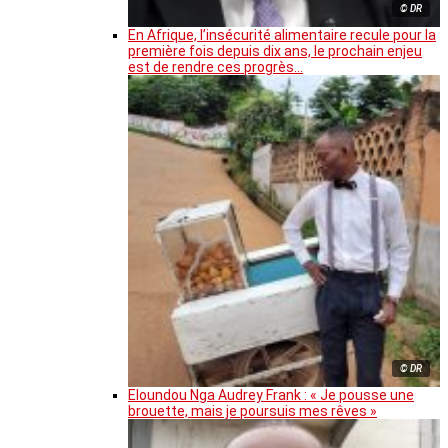
© DR
En Afrique, l’insécurité alimentaire recule pour la
première fois depuis dix ans, le prochain enjeu
est de rendre ces progrès…
© DR
Eloundou Nga Audrey Frank : « Je pousse une
brouette, mais je poursuis mes rêves »