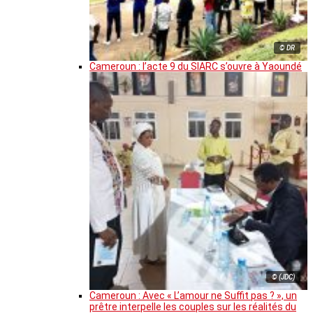
© DR
Cameroun : l’acte 9 du SIARC s’ouvre à Yaoundé
© (JDC)
Cameroun : Avec « L’amour ne Suffit pas ? », un
prêtre interpelle les couples sur les réalités du