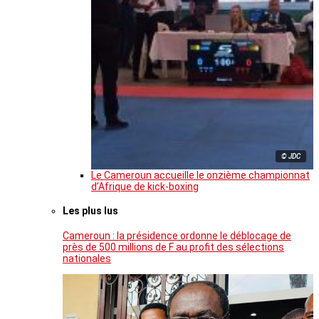
© JDC
Le Cameroun accueille le onzième championnat
d’Afrique de kick-boxing
Les plus lus
Cameroun : la présidence ordonne le déblocage de
près de 500 millions de F au profit des sélections
nationales