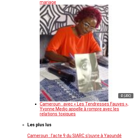
mariage
© (JDC)
Cameroun : avec « Les Tendresses Fauves »,
Yvonne Medjo appelle à rompre avec les
relations toxiques
Les plus lus
Cameroun : l’acte 9 du SIARC s’ouvre à Yaoundé