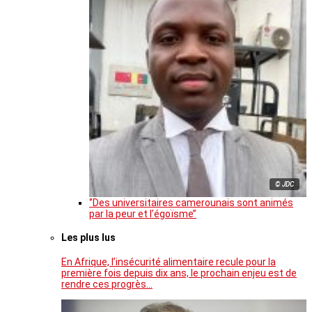
© JDC
‘’Des universitaires camerounais sont animés
par la peur et l’égoïsme’’
Les plus lus
En Afrique, l’insécurité alimentaire recule pour la
première fois depuis dix ans, le prochain enjeu est de
rendre ces progrès…