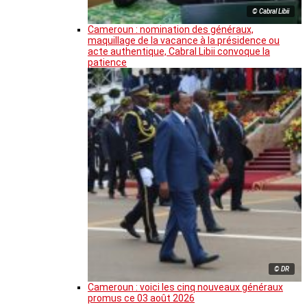
© Cabral Libii
Cameroun : nomination des généraux,
maquillage de la vacance à la présidence ou
acte authentique, Cabral Libii convoque la
patience
© DR
Cameroun : voici les cinq nouveaux généraux
promus ce 03 août 2026