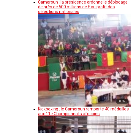
Cameroun : la présidence ordonne le déblocage
de près de 500 millions de F au profit des
sélections nationales
© DR
Kickboxing : le Cameroun remporte 40 médailles
aux 11e Championnats africains