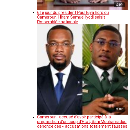
© DR
61è jour du président Paul Biya hors du
Cameroun, Hiram Samuel Iyodi saisit
l’Assemblée nationale
© DR
Cameroun : accusé d’avoir participé à la
préparation d’un coup d’Etat, Sani Mouhamadou
dénonce des « accusations totalement fausses