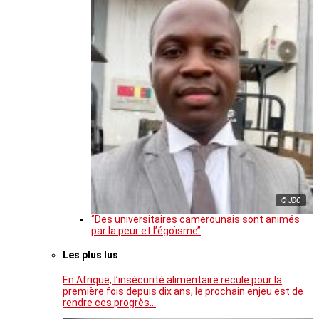
© JDC
‘’Des universitaires camerounais sont animés
par la peur et l’égoïsme’’
Les plus lus
En Afrique, l’insécurité alimentaire recule pour la
première fois depuis dix ans, le prochain enjeu est de
rendre ces progrès…