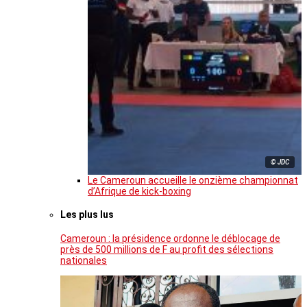
© JDC
Le Cameroun accueille le onzième championnat
d’Afrique de kick-boxing
Les plus lus
Cameroun : la présidence ordonne le déblocage de
près de 500 millions de F au profit des sélections
nationales