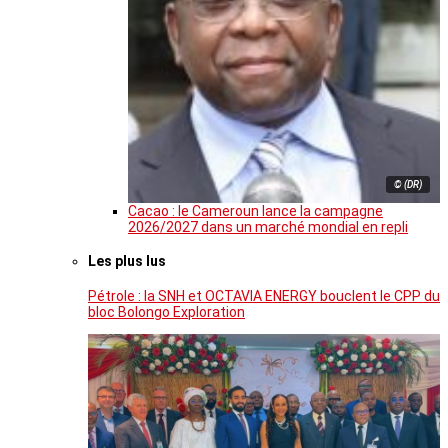
© (DR)
Cacao : le Cameroun lance la campagne
2026/2027 dans un marché mondial en repli
Les plus lus
Pétrole : la SNH et OCTAVIA ENERGY bouclent le CPP du
bloc Bolongo Exploration