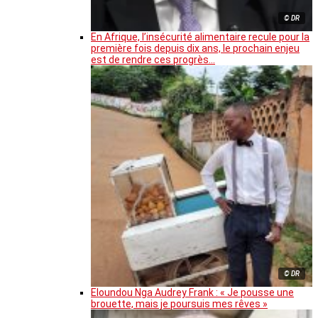
© DR
En Afrique, l’insécurité alimentaire recule pour la
première fois depuis dix ans, le prochain enjeu
est de rendre ces progrès…
© DR
Eloundou Nga Audrey Frank : « Je pousse une
brouette, mais je poursuis mes rêves »