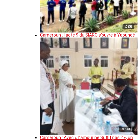
© DR
Cameroun : l’acte 9 du SIARC s’ouvre à Yaoundé
© (JDC)
Cameroun : Avec « L’amour ne Suffit pas ? », un