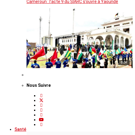
Cameroun : l’acte 9 du SIARC s’ouvre à Yaoundé
© DR
Nous Suivre
Santé