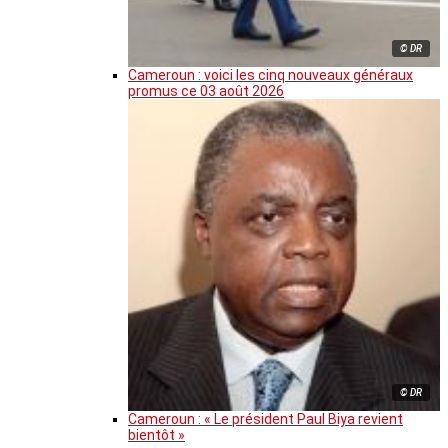
© DR
Cameroun : voici les cinq nouveaux généraux
promus ce 03 août 2026
© DR
Cameroun : « Le président Paul Biya revient
bientôt »