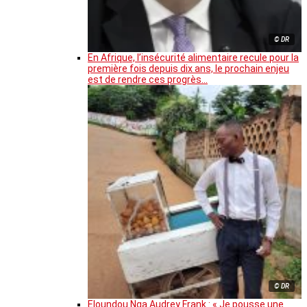
© DR
En Afrique, l’insécurité alimentaire recule pour la
première fois depuis dix ans, le prochain enjeu
est de rendre ces progrès…
© DR
Eloundou Nga Audrey Frank : « Je pousse une