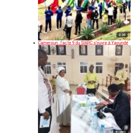
© DR
Cameroun : l’acte 9 du SIARC s’ouvre à Yaoundé
© (JDC)