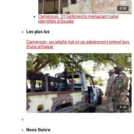
© DR
Cameroun : 31 bâtiments menaçant ruine
identifiés à Douala
Les plus lus
Cameroun : un adulte tué et un adolescent enlevé lors
d’une attaque
© DR
Nous Suivre