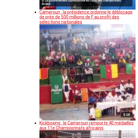
© Le gouvernement subventionne les clubs des championnats
locaux
Cameroun : la présidence ordonne le déblocage
de près de 500 millions de F au profit des
sélections nationales
© DR
Kickboxing : le Cameroun remporte 40 médailles
aux 11e Championnats africains