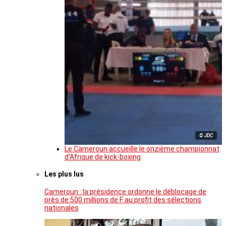
© JDC
Le Cameroun accueille le onzième championnat
d’Afrique de kick-boxing
Les plus lus
Cameroun : la présidence ordonne le déblocage de
près de 500 millions de F au profit des sélections
nationales