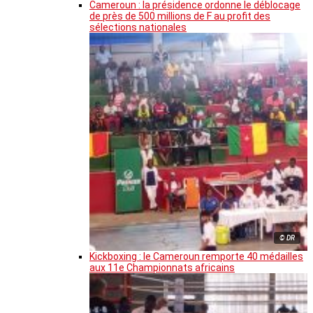
Cameroun : la présidence ordonne le déblocage
de près de 500 millions de F au profit des
sélections nationales
© DR
Kickboxing : le Cameroun remporte 40 médailles
aux 11e Championnats africains