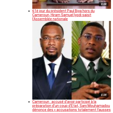
© DR
61è jour du président Paul Biya hors du
Cameroun, Hiram Samuel Iyodi saisit
l’Assemblée nationale
© DR
Cameroun : accusé d’avoir participé à la
préparation d’un coup d’Etat, Sani Mouhamadou
dénonce des « accusations totalement fausses