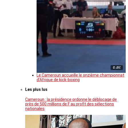
© JDC
Le Cameroun accueille le onzième championnat
d’Afrique de kick-boxing
Les plus lus
Cameroun : la présidence ordonne le déblocage de
près de 500 millions de F au profit des sélections
nationales