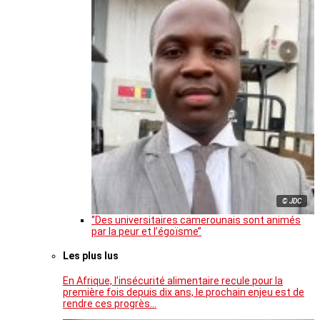
© JDC
‘’Des universitaires camerounais sont animés
par la peur et l’égoïsme’’
Les plus lus
En Afrique, l’insécurité alimentaire recule pour la
première fois depuis dix ans, le prochain enjeu est de
rendre ces progrès…