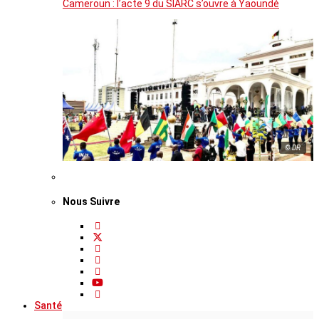
Cameroun : l’acte 9 du SIARC s’ouvre à Yaoundé
© DR
Nous Suivre
Santé