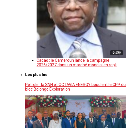
© (DR)
Cacao : le Cameroun lance la campagne
2026/2027 dans un marché mondial en repli
Les plus lus
Pétrole : la SNH et OCTAVIA ENERGY bouclent le CPP du
bloc Bolongo Exploration