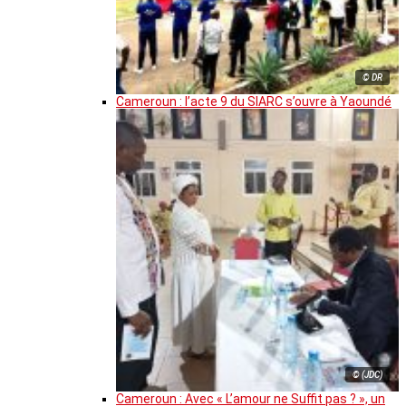
© DR
Cameroun : l’acte 9 du SIARC s’ouvre à Yaoundé
© (JDC)
Cameroun : Avec « L’amour ne Suffit pas ? », un