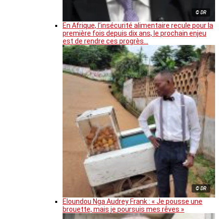
© DR
En Afrique, l’insécurité alimentaire recule pour la
première fois depuis dix ans, le prochain enjeu
est de rendre ces progrès…
© DR
Eloundou Nga Audrey Frank : « Je pousse une
brouette, mais je poursuis mes rêves »