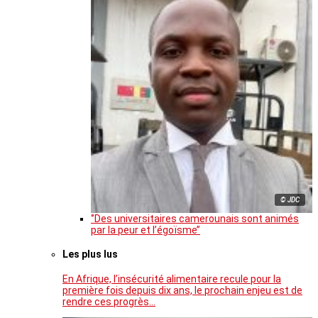
© JDC
‘’Des universitaires camerounais sont animés
par la peur et l’égoïsme’’
Les plus lus
En Afrique, l’insécurité alimentaire recule pour la
première fois depuis dix ans, le prochain enjeu est de
rendre ces progrès…