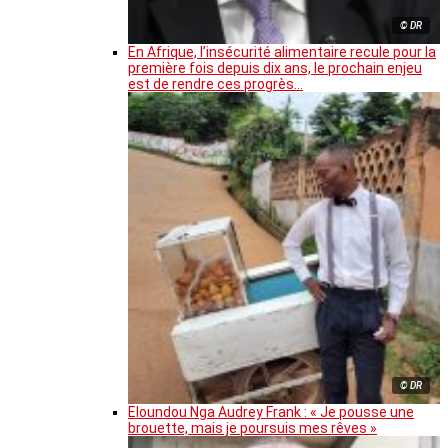
© DR
En Afrique, l’insécurité alimentaire recule pour la
première fois depuis dix ans, le prochain enjeu
est de rendre ces progrès…
© DR
Eloundou Nga Audrey Frank : « Je pousse une
brouette, mais je poursuis mes rêves »