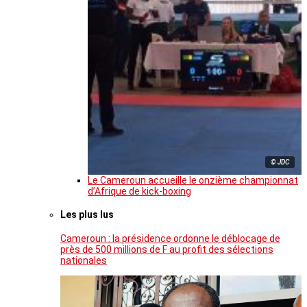
© JDC
Le Cameroun accueille le onzième championnat
d’Afrique de kick-boxing
Les plus lus
Cameroun : la présidence ordonne le déblocage de
près de 500 millions de F au profit des sélections
nationales