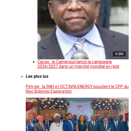
© (DR)
Cacao : le Cameroun lance la campagne
2026/2027 dans un marché mondial en repli
Les plus lus
Pétrole : la SNH et OCTAVIA ENERGY bouclent le CPP du
bloc Bolongo Exploration