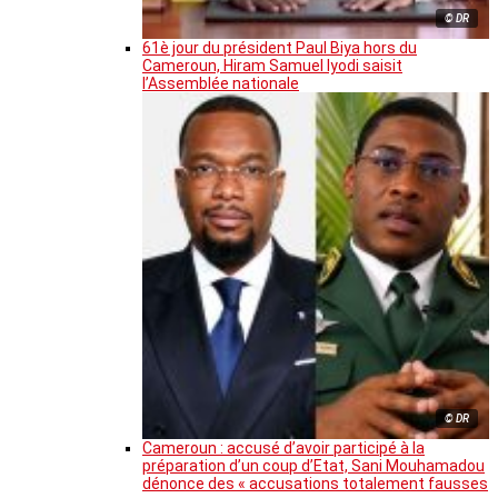
© DR
61è jour du président Paul Biya hors du
Cameroun, Hiram Samuel Iyodi saisit
l’Assemblée nationale
© DR
Cameroun : accusé d’avoir participé à la
préparation d’un coup d’Etat, Sani Mouhamadou
dénonce des « accusations totalement fausses