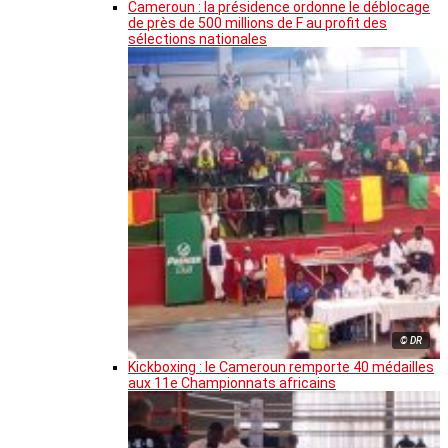
Cameroun : la présidence ordonne le déblocage
de près de 500 millions de F au profit des
sélections nationales
© DR
Kickboxing : le Cameroun remporte 40 médailles
aux 11e Championnats africains