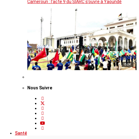
Cameroun : l’acte 9 du SIARC s’ouvre à Yaoundé
© DR
Nous Suivre
Santé