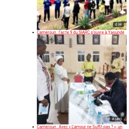
© DR
Cameroun : l’acte 9 du SIARC s’ouvre à Yaoundé
© (JDC)
Cameroun : Avec « L’amour ne Suffit pas ? », un