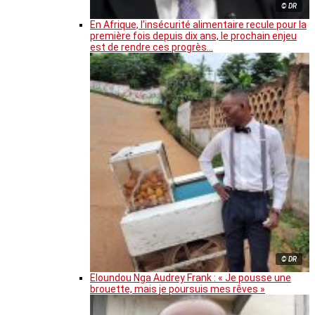
© DR
En Afrique, l’insécurité alimentaire recule pour la
première fois depuis dix ans, le prochain enjeu
est de rendre ces progrès…
© DR
Eloundou Nga Audrey Frank : « Je pousse une
brouette, mais je poursuis mes rêves »