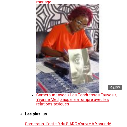
mariage
© (JDC)
Cameroun : avec « Les Tendresses Fauves »,
Yvonne Medjo appelle à rompre avec les
relations toxiques
Les plus lus
Cameroun : l’acte 9 du SIARC s’ouvre à Yaoundé