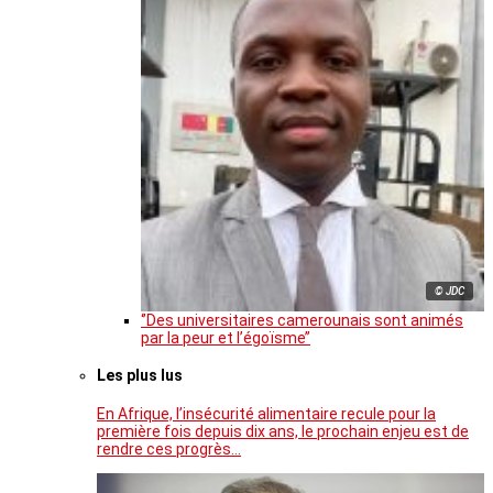
© JDC
‘’Des universitaires camerounais sont animés
par la peur et l’égoïsme’’
Les plus lus
En Afrique, l’insécurité alimentaire recule pour la
première fois depuis dix ans, le prochain enjeu est de
rendre ces progrès…