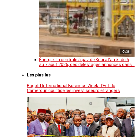
© DR
Énergie : la centrale à gaz de Kribi à l’arrêt du 5
au 7 août 2026, des délestages annoncés dans…
Les plus lus
Bagofit International Business Week : l’Est du
Cameroun courtise les investisseurs étrangers