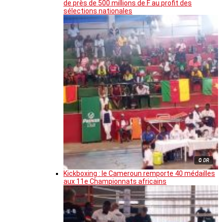
de près de 500 millions de F au profit des
sélections nationales
© DR
Kickboxing : le Cameroun remporte 40 médailles
aux 11e Championnats africains