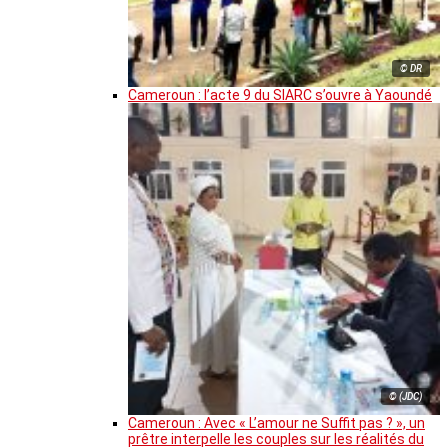
© DR
Cameroun : l’acte 9 du SIARC s’ouvre à Yaoundé
© (JDC)
Cameroun : Avec « L’amour ne Suffit pas ? », un
prêtre interpelle les couples sur les réalités du