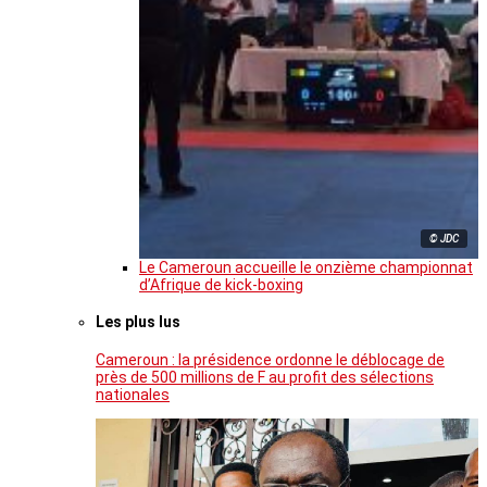
© JDC
Le Cameroun accueille le onzième championnat
d’Afrique de kick-boxing
Les plus lus
Cameroun : la présidence ordonne le déblocage de
près de 500 millions de F au profit des sélections
nationales