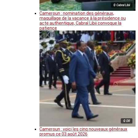
© Cabral Libii
Cameroun : nomination des généraux,
maquillage de la vacance à la présidence ou
acte authentique, Cabral Libii convoque la
patience
© DR
Cameroun : voici les cinq nouveaux généraux
promus ce 03 août 2026