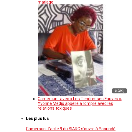
mariage
© (JDC)
Cameroun : avec « Les Tendresses Fauves »,
Yvonne Medjo appelle à rompre avec les
relations toxiques
Les plus lus
Cameroun : l’acte 9 du SIARC s’ouvre à Yaoundé