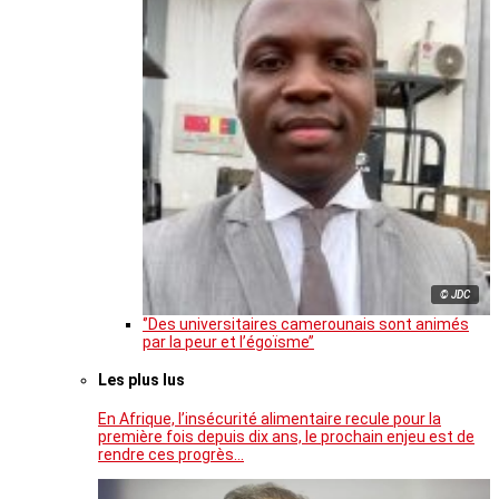
© JDC
‘’Des universitaires camerounais sont animés
par la peur et l’égoïsme’’
Les plus lus
En Afrique, l’insécurité alimentaire recule pour la
première fois depuis dix ans, le prochain enjeu est de
rendre ces progrès…