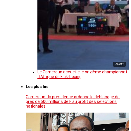
© JDC
Le Cameroun accueille le onzième championnat
d’Afrique de kick-boxing
Les plus lus
Cameroun : la présidence ordonne le déblocage de
près de 500 millions de F au profit des sélections
nationales