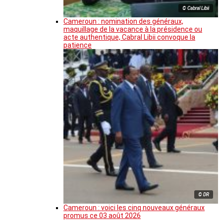
© Cabral Libii
Cameroun : nomination des généraux,
maquillage de la vacance à la présidence ou
acte authentique, Cabral Libii convoque la
patience
© DR
Cameroun : voici les cinq nouveaux généraux
promus ce 03 août 2026