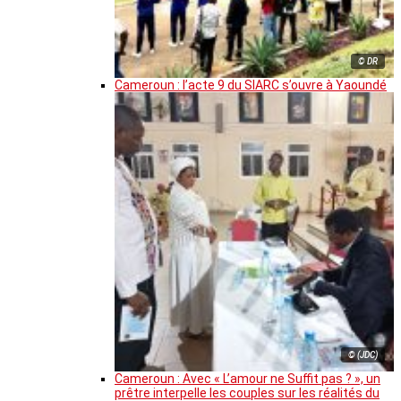
© DR
Cameroun : l’acte 9 du SIARC s’ouvre à Yaoundé
© (JDC)
Cameroun : Avec « L’amour ne Suffit pas ? », un
prêtre interpelle les couples sur les réalités du