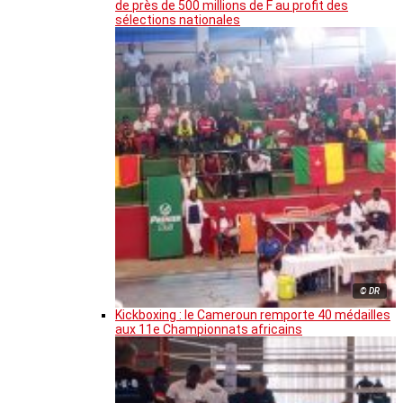
de près de 500 millions de F au profit des
sélections nationales
© DR
Kickboxing : le Cameroun remporte 40 médailles
aux 11e Championnats africains