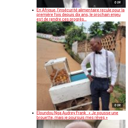
© DR
En Afrique, l’insécurité alimentaire recule pour la
première fois depuis dix ans, le prochain enjeu
est de rendre ces progrès…
© DR
Eloundou Nga Audrey Frank : « Je pousse une
brouette, mais je poursuis mes rêves »