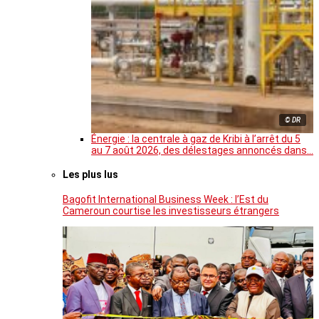
© DR
Énergie : la centrale à gaz de Kribi à l’arrêt du 5
au 7 août 2026, des délestages annoncés dans…
Les plus lus
Bagofit International Business Week : l’Est du
Cameroun courtise les investisseurs étrangers