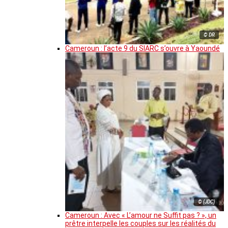
© DR
Cameroun : l’acte 9 du SIARC s’ouvre à Yaoundé
© (JDC)
Cameroun : Avec « L’amour ne Suffit pas ? », un
prêtre interpelle les couples sur les réalités du