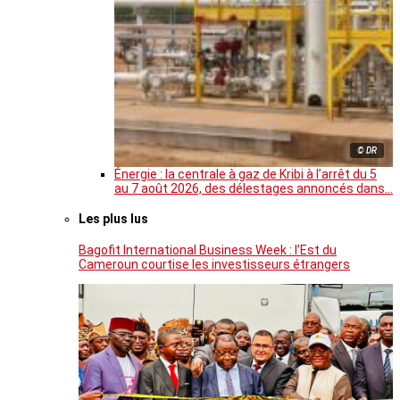
© DR
Énergie : la centrale à gaz de Kribi à l’arrêt du 5
au 7 août 2026, des délestages annoncés dans…
Les plus lus
Bagofit International Business Week : l’Est du
Cameroun courtise les investisseurs étrangers