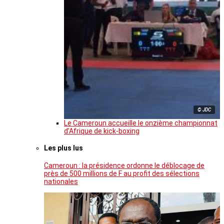
© JDC
Le Cameroun accueille le onzième championnat
d’Afrique de kick-boxing
Les plus lus
Cameroun : la présidence ordonne le déblocage de
près de 500 millions de F au profit des sélections
nationales