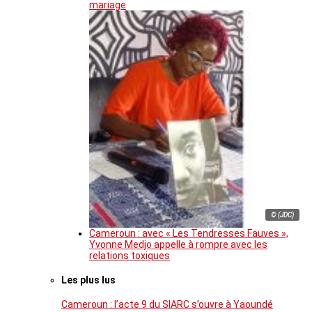
mariage
© (JDC)
Cameroun : avec « Les Tendresses Fauves »,
Yvonne Medjo appelle à rompre avec les
relations toxiques
Les plus lus
Cameroun : l’acte 9 du SIARC s’ouvre à Yaoundé