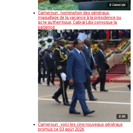
© Cabral Libii
Cameroun : nomination des généraux,
maquillage de la vacance à la présidence ou
acte authentique, Cabral Libii convoque la
patience
© DR
Cameroun : voici les cinq nouveaux généraux
promus ce 03 août 2026