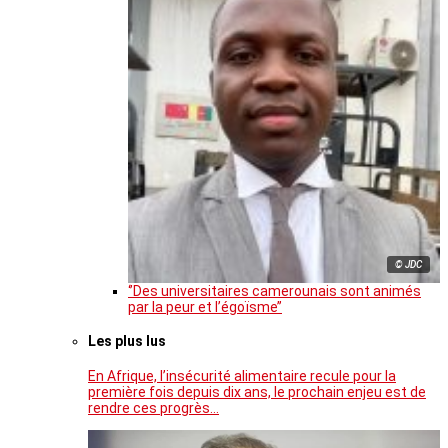
© JDC
‘’Des universitaires camerounais sont animés
par la peur et l’égoïsme’’
Les plus lus
En Afrique, l’insécurité alimentaire recule pour la
première fois depuis dix ans, le prochain enjeu est de
rendre ces progrès…