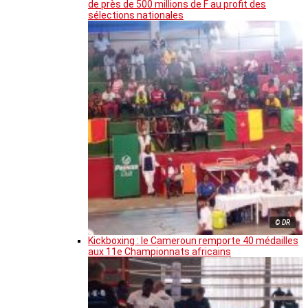
de près de 500 millions de F au profit des
sélections nationales
© DR
Kickboxing : le Cameroun remporte 40 médailles
aux 11e Championnats africains