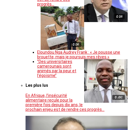
progrès…
© DR
© DR
Eloundou Nga Audrey Frank : « Je pousse une
brouette, mais je poursuis mes rêves »
‘’Des universitaires
camerounais sont
animés par la peur et
l’égoïsme’’
Les plus lus
En Afrique, l’insécurité
© JDC
alimentaire recule pour la
première fois depuis dix ans, le
prochain enjeu est de rendre ces progrès…