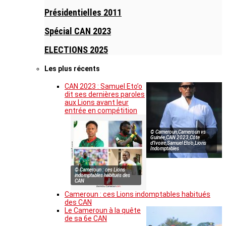
Présidentielles 2011
Spécial CAN 2023
ELECTIONS 2025
Les plus récents
CAN 2023 : Samuel Eto’o
dit ses dernières paroles
aux Lions avant leur
entrée en compétition
© Cameroun,Cameroun vs
Guinée,CAN 2023,Côte
d’Ivoire,Samuel Eto’o,Lions
Indomptables
© Cameroun : ces Lions
indomptables habitués des
CAN
Cameroun : ces Lions indomptables habitués
des CAN
Le Cameroun à la quête
de sa 6e CAN