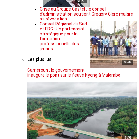
© DR
Crise au Groupe Castel : le conseil
d’administration soutient Grégory Clerc malgré
sa révocation
Conseil Régional du Sud
et EDC : Un partenariat
stratégique pour la
formation
professionnelle des
jeunes
Les plus lus
© DR
Cameroun : le gouvernement
inaugure le pont sur le fleuve Nyong à Malombo
© DR