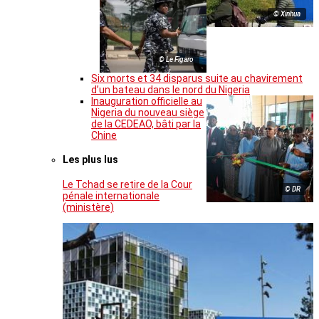
© Xinhua
© Le Figaro
Six morts et 34 disparus suite au chavirement
d’un bateau dans le nord du Nigeria
Inauguration officielle au
Nigeria du nouveau siège
de la CEDEAO, bâti par la
Chine
Les plus lus
Le Tchad se retire de la Cour
© DR
pénale internationale
(ministère)