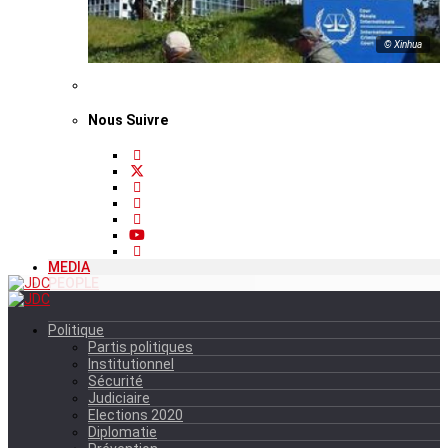
© Xinhua
Nous Suivre
MEDIA
PEOPLE
Politique
Partis politiques
Institutionnel
Sécurité
Judiciaire
Elections 2020
Diplomatie