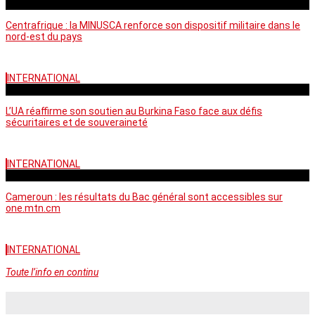
vendredi - 06:59 GMT
Centrafrique : la MINUSCA renforce son dispositif militaire dans le
nord-est du pays
INTERNATIONAL
vendredi - 06:58 GMT
L’UA réaffirme son soutien au Burkina Faso face aux défis
sécuritaires et de souveraineté
INTERNATIONAL
mercredi - 10:46 GMT
Cameroun : les résultats du Bac général sont accessibles sur
one.mtn.cm
INTERNATIONAL
Toute l’info en continu