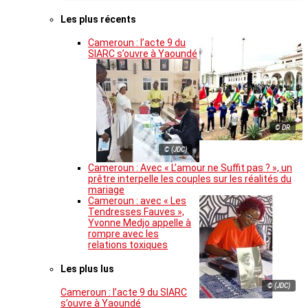
Les plus récents
Cameroun : l’acte 9 du
SIARC s’ouvre à Yaoundé
© DR
© (JDC)
Cameroun : Avec « L’amour ne Suffit pas ? », un
prêtre interpelle les couples sur les réalités du
mariage
Cameroun : avec « Les
Tendresses Fauves »,
Yvonne Medjo appelle à
rompre avec les
relations toxiques
Les plus lus
© (JDC)
Cameroun : l’acte 9 du SIARC
s’ouvre à Yaoundé