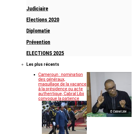
Judiciaire
Elections 2020
Diplomatie
Prévention
ELECTIONS 2025
Les plus récents
Cameroun : nomination
des généraux,
maquillage de la vacance
à la présidence ou acte
authentique, Cabral Libii
convoque la patience
© Cabral Libii