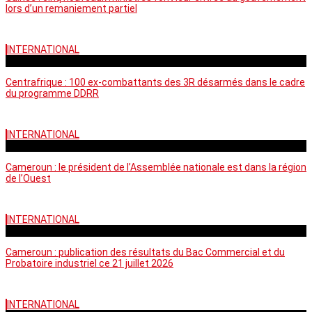
lors d’un remaniement partiel
INTERNATIONAL
mardi - 15:39 GMT
Centrafrique : 100 ex-combattants des 3R désarmés dans le cadre
du programme DDRR
INTERNATIONAL
vendredi - 14:20 GMT
Cameroun : le président de l’Assemblée nationale est dans la région
de l’Ouest
INTERNATIONAL
mardi - 06:36 GMT
Cameroun : publication des résultats du Bac Commercial et du
Probatoire industriel ce 21 juillet 2026
INTERNATIONAL