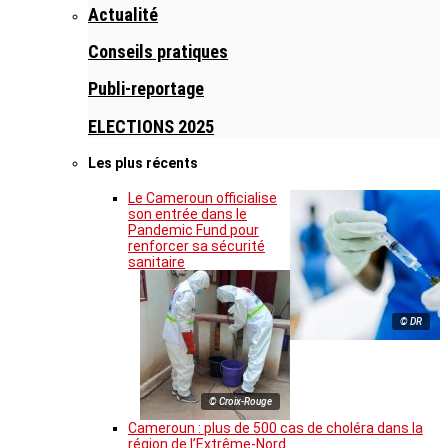
Actualité
Conseils pratiques
Publi-reportage
ELECTIONS 2025
Les plus récents
Le Cameroun officialise
son entrée dans le
Pandemic Fund pour
renforcer sa sécurité
sanitaire
© DR
© Croix-Rouge
Cameroun : plus de 500 cas de choléra dans la
région de l’Extrême-Nord