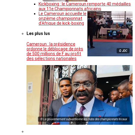
Kickboxing : le Cameroun remporte 40 médailles
aux 11e Championnats africains
Le Cameroun accueille le
onzième championnat
d’Afrique de kick-boxing
Les plus lus
Cameroun : la présidence
ordonne le déblocage de près
© JDC
de 500 millions de F au profit
des sélections nationales
© Le gouvernement subventionne les clubs des championnats locaux