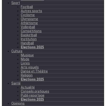
Sport
Football
Autres sports
Cyclisme
Olympisme
Athlétisme
Volleyball
Compétitions
Basketball
Institution
Handball
Elections 2025
Culture
Musique
Mode
Livres
Arts visuels
Danse et Théâtre
Religion
Elections 2025
Santé
Actualité
Conseils pratiques
Publi-reportage
Elections 2025
Opinions