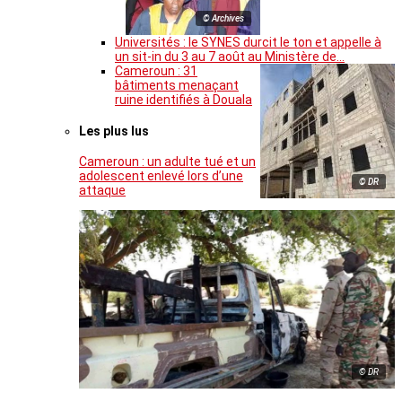
© Archives
Universités : le SYNES durcit le ton et appelle à
un sit-in du 3 au 7 août au Ministère de…
Cameroun : 31
bâtiments menaçant
ruine identifiés à Douala
Les plus lus
Cameroun : un adulte tué et un
adolescent enlevé lors d’une
© DR
attaque
© DR