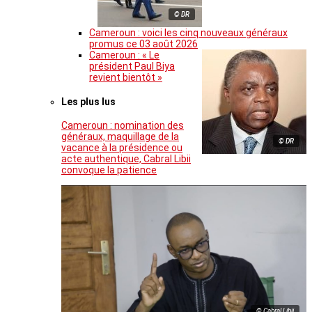
© DR
Cameroun : voici les cinq nouveaux généraux
promus ce 03 août 2026
Cameroun : « Le
président Paul Biya
revient bientôt »
Les plus lus
Cameroun : nomination des
généraux, maquillage de la
© DR
vacance à la présidence ou
acte authentique, Cabral Libii
convoque la patience
© Cabral Libii