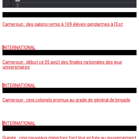
mercredi - 11:11 GMT
Cameroun : des galons remis à 109 élèves gendarmes à l’Est
INTERNATIONAL
mercredi - 10:50 GMT
Cameroun : début ce 05 août des finales nationales des jeux
universitaires
INTERNATIONAL
lundi - 16:32 GMT
Cameroun : cinq colonels promus au grade de général de brigade
INTERNATIONAL
mardi - 15:43 GMT
Guinée : cinq nouveaux ministres font leur entrée au gouvernement