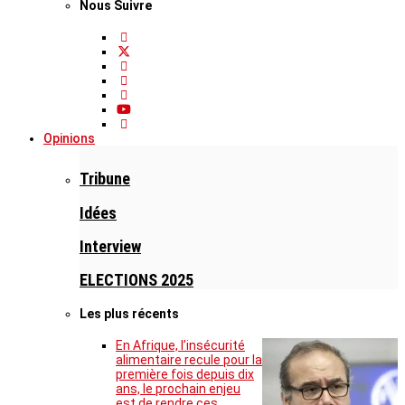
Nous Suivre
Opinions
Tribune
Idées
Interview
ELECTIONS 2025
Les plus récents
En Afrique, l’insécurité
alimentaire recule pour la
première fois depuis dix
ans, le prochain enjeu
est de rendre ces