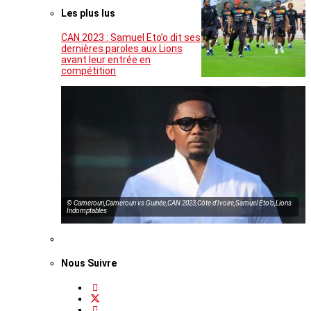
Les plus lus
CAN 2023 : Samuel Eto’o dit ses
dernières paroles aux Lions
avant leur entrée en
compétition
© Cameroun,Cameroun vs Guinée,CAN 2023,Côte d’Ivoire,Samuel Eto’o,Lions
Indomptables
Nous Suivre