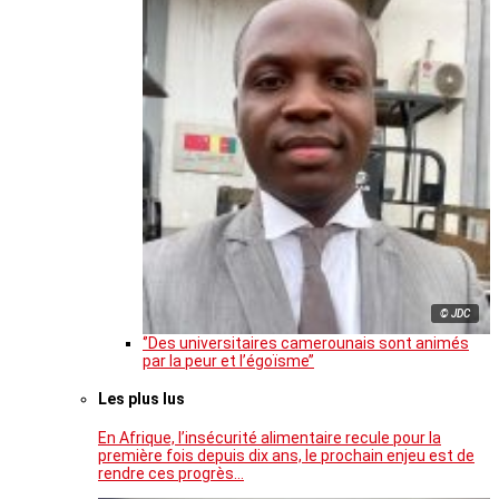
© JDC
‘’Des universitaires camerounais sont animés
par la peur et l’égoïsme’’
Les plus lus
En Afrique, l’insécurité alimentaire recule pour la
première fois depuis dix ans, le prochain enjeu est de
rendre ces progrès…