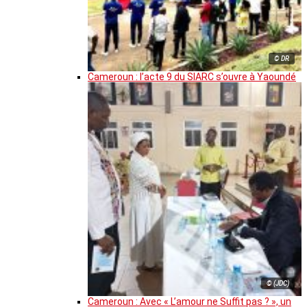
© DR
Cameroun : l’acte 9 du SIARC s’ouvre à Yaoundé
© (JDC)
Cameroun : Avec « L’amour ne Suffit pas ? », un