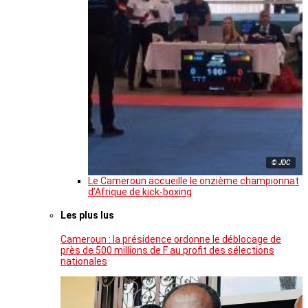
© JDC
Le Cameroun accueille le onzième championnat
d’Afrique de kick-boxing
Les plus lus
Cameroun : la présidence ordonne le déblocage de
près de 500 millions de F au profit des sélections
nationales