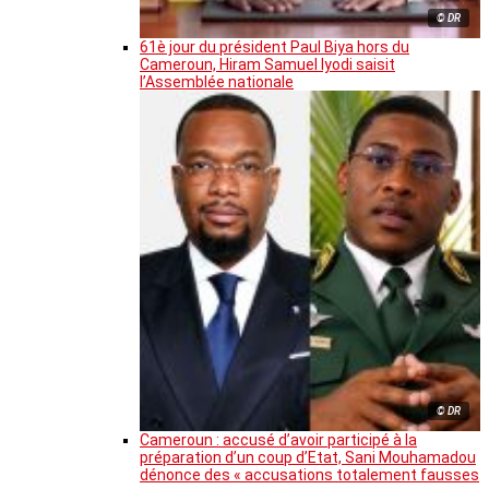
© DR
61è jour du président Paul Biya hors du
Cameroun, Hiram Samuel Iyodi saisit
l’Assemblée nationale
© DR
Cameroun : accusé d’avoir participé à la
préparation d’un coup d’Etat, Sani Mouhamadou
dénonce des « accusations totalement fausses