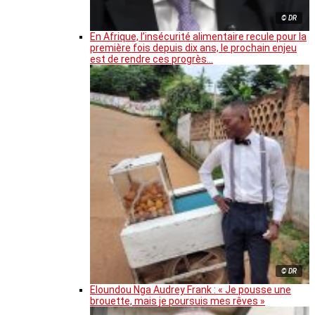
© DR
En Afrique, l’insécurité alimentaire recule pour la
première fois depuis dix ans, le prochain enjeu
est de rendre ces progrès…
© DR
Eloundou Nga Audrey Frank : « Je pousse une
brouette, mais je poursuis mes rêves »