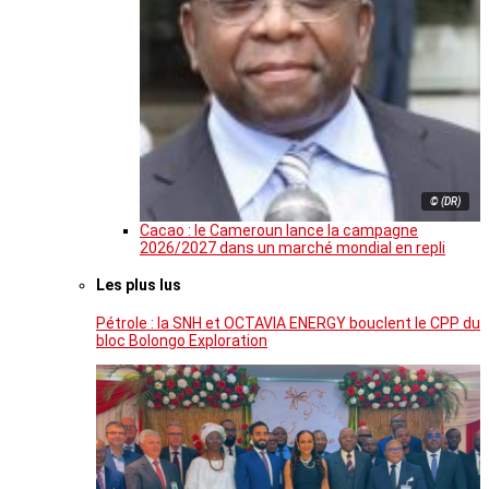
© (DR)
Cacao : le Cameroun lance la campagne
2026/2027 dans un marché mondial en repli
Les plus lus
Pétrole : la SNH et OCTAVIA ENERGY bouclent le CPP du
bloc Bolongo Exploration