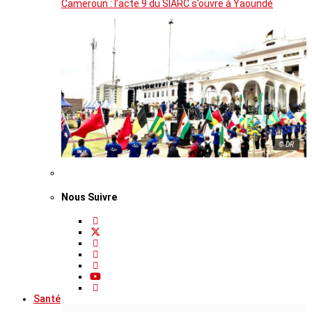
Cameroun : l’acte 9 du SIARC s’ouvre à Yaoundé
© DR
Nous Suivre
Santé