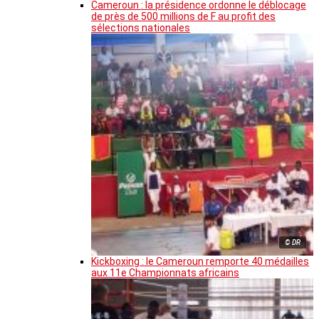
Cameroun : la présidence ordonne le déblocage
de près de 500 millions de F au profit des
sélections nationales
© DR
Kickboxing : le Cameroun remporte 40 médailles
aux 11e Championnats africains