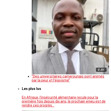
© JDC
‘’Des universitaires camerounais sont animés
par la peur et l’égoïsme’’
Les plus lus
En Afrique, l’insécurité alimentaire recule pour la
première fois depuis dix ans, le prochain enjeu est de
rendre ces progrès…