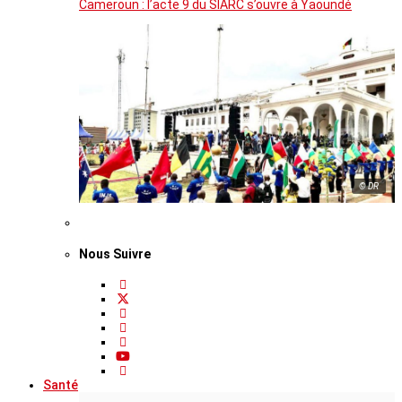
Cameroun : l’acte 9 du SIARC s’ouvre à Yaoundé
© DR
Nous Suivre
Santé