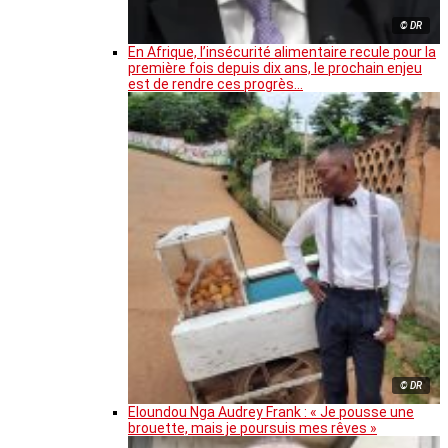
© DR
En Afrique, l’insécurité alimentaire recule pour la
première fois depuis dix ans, le prochain enjeu
est de rendre ces progrès…
© DR
Eloundou Nga Audrey Frank : « Je pousse une
brouette, mais je poursuis mes rêves »