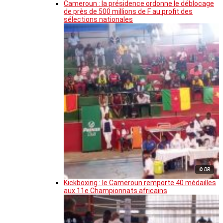
Cameroun : la présidence ordonne le déblocage
de près de 500 millions de F au profit des
sélections nationales
© DR
Kickboxing : le Cameroun remporte 40 médailles
aux 11e Championnats africains