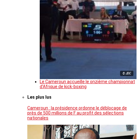
© JDC
Le Cameroun accueille le onzième championnat
d’Afrique de kick-boxing
Les plus lus
Cameroun : la présidence ordonne le déblocage de
près de 500 millions de F au profit des sélections
nationales