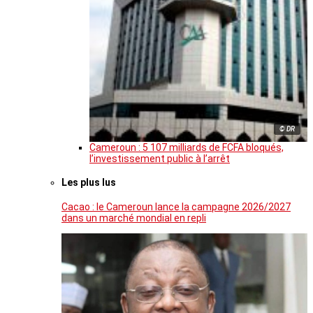
© DR
Cameroun : 5 107 milliards de FCFA bloqués,
l’investissement public à l’arrêt
Les plus lus
Cacao : le Cameroun lance la campagne 2026/2027
dans un marché mondial en repli