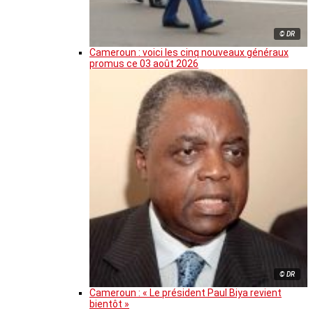
© DR
Cameroun : voici les cinq nouveaux généraux
promus ce 03 août 2026
© DR
Cameroun : « Le président Paul Biya revient
bientôt »