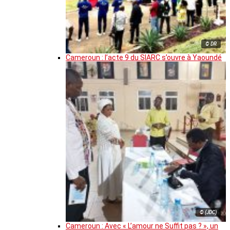
© DR
Cameroun : l’acte 9 du SIARC s’ouvre à Yaoundé
© (JDC)
Cameroun : Avec « L’amour ne Suffit pas ? », un