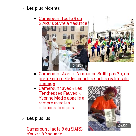
Les plus récents
Cameroun : l’acte 9 du
SIARC s’ouvre à Yaoundé
© DR
© (JDC)
Cameroun : Avec « L’amour ne Suffit pas ? », un
prêtre interpelle les couples sur les réalités du
mariage
Cameroun : avec « Les
Tendresses Fauves »,
Yvonne Medjo appelle à
rompre avec les
relations toxiques
Les plus lus
© (JDC)
Cameroun : l’acte 9 du SIARC
s’ouvre à Yaoundé