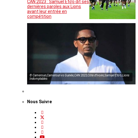
CAN 2023 : Samuel Eto’o dit ses
dernières paroles aux Lions
avant leur entrée en
compétition
© Cameroun,Cameroun vs Guinée,CAN 2023,Côte d’Ivoire,Samuel Eto’o,Lions
Indomptables
Nous Suivre