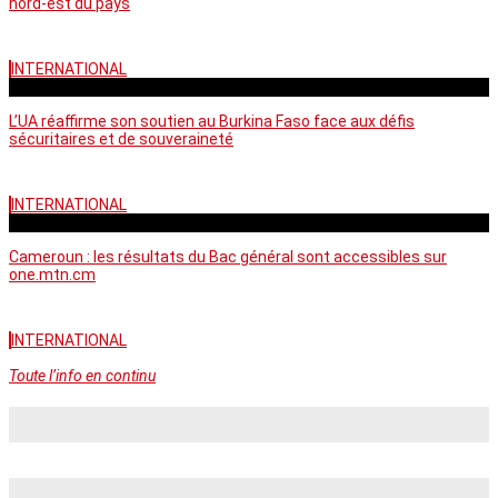
nord-est du pays
INTERNATIONAL
vendredi - 06:58 GMT
L’UA réaffirme son soutien au Burkina Faso face aux défis
sécuritaires et de souveraineté
INTERNATIONAL
mercredi - 10:46 GMT
Cameroun : les résultats du Bac général sont accessibles sur
one.mtn.cm
INTERNATIONAL
Toute l’info en continu