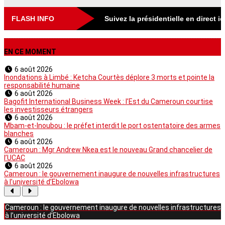
FLASH INFO
Suivez la présidentielle en direct i
EN CE MOMENT
6 août 2026
Inondations à Limbé : Ketcha Courtès déplore 3 morts et pointe la
responsabilité humaine
6 août 2026
Bagofit International Business Week : l’Est du Cameroun courtise
les investisseurs étrangers
6 août 2026
Mbam-et-Inoubou : le préfet interdit le port ostentatoire des armes
blanches
6 août 2026
Cameroun : Mgr Andrew Nkea est le nouveau Grand chancelier de
l’UCAC
6 août 2026
Cameroun : le gouvernement inaugure de nouvelles infrastructures
à l’université d’Ebolowa
Cameroun : le gouvernement inaugure de nouvelles infrastructures
à l’université d’Ebolowa