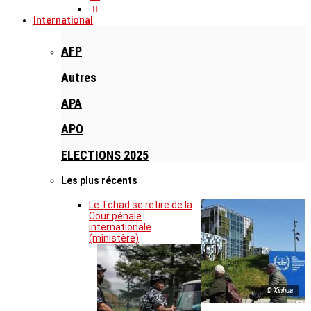
International
AFP
Autres
APA
APO
ELECTIONS 2025
Les plus récents
Le Tchad se retire de la
Cour pénale
internationale
(ministère)
© Xinhua