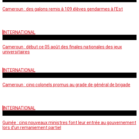
Cameroun : des galons remis à 109 élèves gendarmes à l’Est
INTERNATIONAL
mercredi - 10:50 GMT
Cameroun : début ce 05 août des finales nationales des jeux
universitaires
INTERNATIONAL
lundi - 16:32 GMT
Cameroun : cinq colonels promus au grade de général de brigade
INTERNATIONAL
mardi - 15:43 GMT
Guinée : cinq nouveaux ministres font leur entrée au gouvernement
lors d’un remaniement partiel