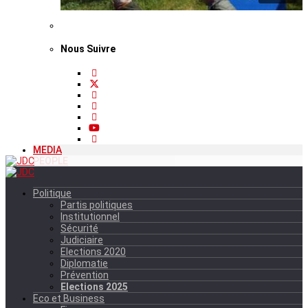
Nous Suivre
MEDIA
PEOPLE
Politique
Partis politiques
Institutionnel
Sécurité
Judiciaire
Elections 2020
Diplomatie
Prévention
Elections 2025
Eco et Business