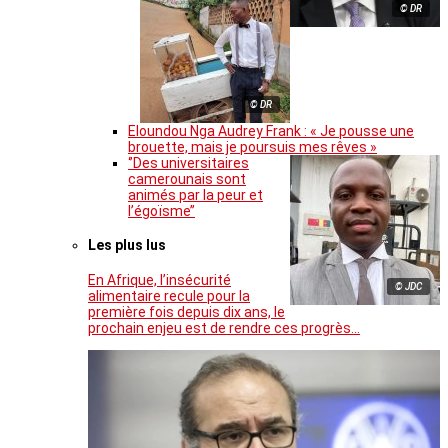
© DR
© DR
Eloundou Nga Audrey Frank : « Je pousse une
brouette, mais je poursuis mes rêves »
‘’Des universitaires
camerounais sont
animés par la peur et
l’égoïsme’’
Les plus lus
En Afrique, l’insécurité
© JDC
alimentaire recule pour la
première fois depuis dix ans, le
prochain enjeu est de rendre ces progrès…