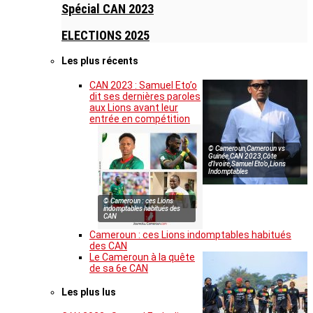
Spécial CAN 2023
ELECTIONS 2025
Les plus récents
CAN 2023 : Samuel Eto’o
dit ses dernières paroles
aux Lions avant leur
entrée en compétition
© Cameroun,Cameroun vs
Guinée,CAN 2023,Côte
d’Ivoire,Samuel Eto’o,Lions
Indomptables
© Cameroun : ces Lions
indomptables habitués des
CAN
Cameroun : ces Lions indomptables habitués
des CAN
Le Cameroun à la quête
de sa 6e CAN
Les plus lus