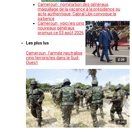
Cameroun : nomination des généraux,
maquillage de la vacance à la présidence ou
acte authentique, Cabral Libii convoque la
patience
Cameroun : voici les cinq
nouveaux généraux
promus ce 03 août 2026
Les plus lus
Cameroun : l’armée neutralise
cinq terroristes dans le Sud-
© DR
Ouest
© DR