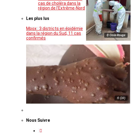
cas de choléra dans la
région de l’Extrême-Nord
Les plus lus
Mpox : 3 districts en épidémie
dans la région du Sud, 11 cas
© Croix-Rouge
confirmés
© (DR)
Nous Suivre