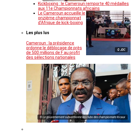
Kickboxing : le Cameroun remporte 40 médailles
aux 11e Championnats africains
Le Cameroun accueille le
onzième championnat
d’Afrique de kick-boxing
Les plus lus
Cameroun : la présidence
ordonne le déblocage de près
© JDC
de 500 millions de F au profit
des sélections nationales
© Le gouvernement subventionne les clubs des championnats locaux