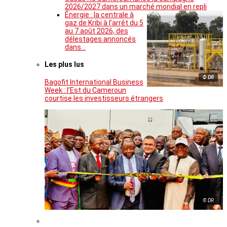
2026/2027 dans un marché mondial en repli
Énergie : la centrale à
gaz de Kribi à l’arrêt du 5
au 7 août 2026, des
délestages annoncés
dans…
Les plus lus
© DR
Bagofit International Business
Week : l’Est du Cameroun
courtise les investisseurs étrangers
© DR