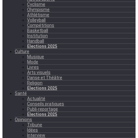
Cyclisme
Olympisme
Athlétisme
Volleyball
Compétitions
Basketball
Institution
Handball
Elections 2025
Culture
Musique
Mode
Livres
Arts visuels
Danse et Théâtre
Religion
Elections 2025
Santé
Actualité
Conseils pratiques
Publi-reportage
Elections 2025
Opinions
Tribune
Idées
Interview