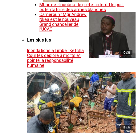
Mbam-et-Inoubou : le préfet interdit le port
ostentatoire des armes blanches
Cameroun : Mgr Andrew
Nkea est le nouveau
Grand chancelier de
l’UCAC
Les plus lus
Inondations à Limbé : Ketcha
© DR
Courtès déplore 3 morts et
pointe la responsabilité
humaine
© DR