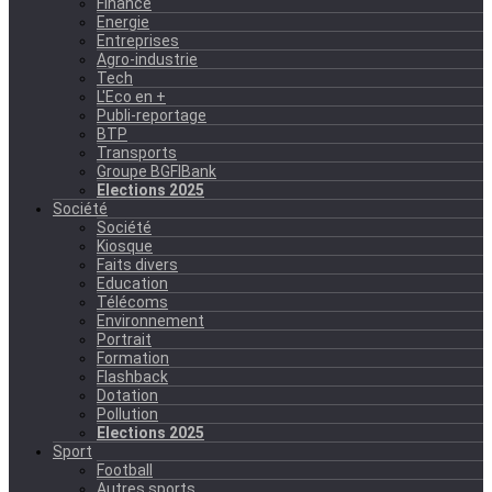
Finance
Energie
Entreprises
Agro-industrie
Tech
L'Eco en +
Publi-reportage
BTP
Transports
Groupe BGFIBank
Elections 2025
Société
Société
Kiosque
Faits divers
Education
Télécoms
Environnement
Portrait
Formation
Flashback
Dotation
Pollution
Elections 2025
Sport
Football
Autres sports