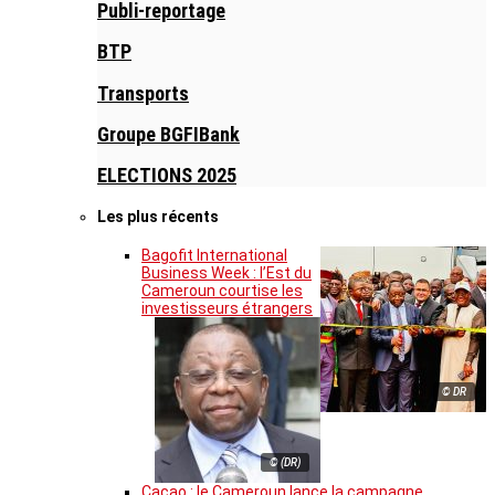
Publi-reportage
BTP
Transports
Groupe BGFIBank
ELECTIONS 2025
Les plus récents
Bagofit International
Business Week : l’Est du
Cameroun courtise les
investisseurs étrangers
© DR
© (DR)
Cacao : le Cameroun lance la campagne