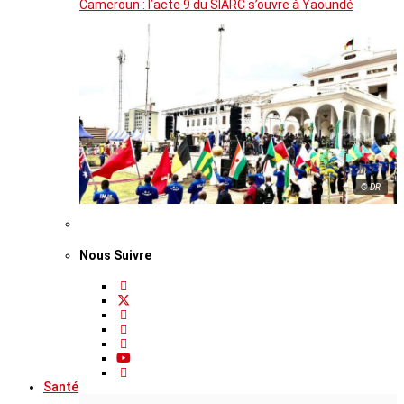
Cameroun : l’acte 9 du SIARC s’ouvre à Yaoundé
© DR
Nous Suivre
Santé