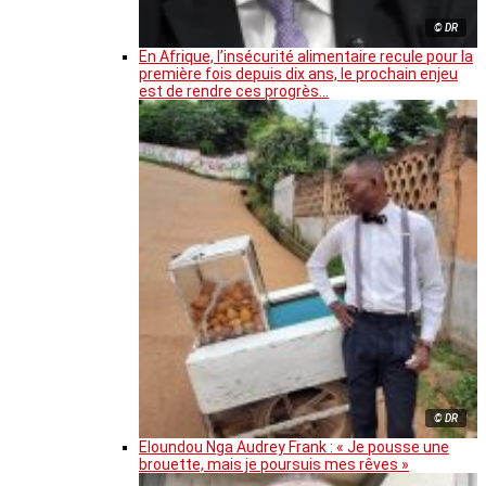
© DR
En Afrique, l’insécurité alimentaire recule pour la
première fois depuis dix ans, le prochain enjeu
est de rendre ces progrès…
© DR
Eloundou Nga Audrey Frank : « Je pousse une
brouette, mais je poursuis mes rêves »