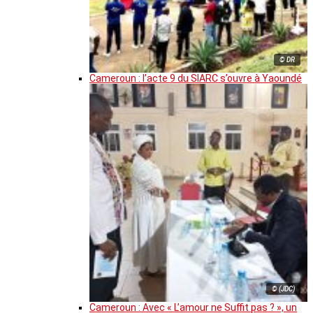
© DR
Cameroun : l’acte 9 du SIARC s’ouvre à Yaoundé
© (JDC)
Cameroun : Avec « L’amour ne Suffit pas ? », un