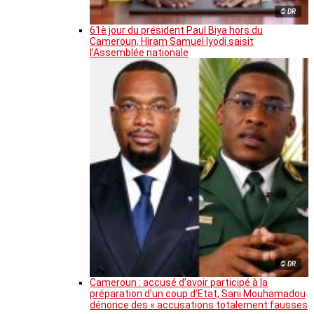
© DR
61è jour du président Paul Biya hors du
Cameroun, Hiram Samuel Iyodi saisit
l’Assemblée nationale
© DR
Cameroun : accusé d’avoir participé à la
préparation d’un coup d’Etat, Sani Mouhamadou
dénonce des « accusations totalement fausses