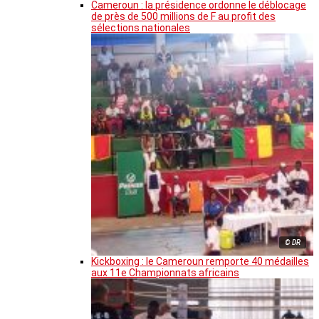
Cameroun : la présidence ordonne le déblocage
de près de 500 millions de F au profit des
sélections nationales
© DR
Kickboxing : le Cameroun remporte 40 médailles
aux 11e Championnats africains