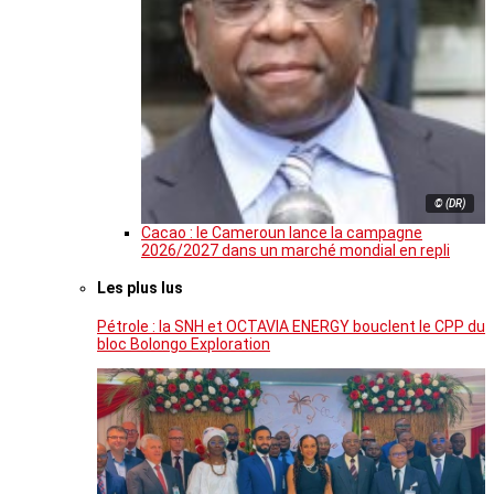
© (DR)
Cacao : le Cameroun lance la campagne
2026/2027 dans un marché mondial en repli
Les plus lus
Pétrole : la SNH et OCTAVIA ENERGY bouclent le CPP du
bloc Bolongo Exploration