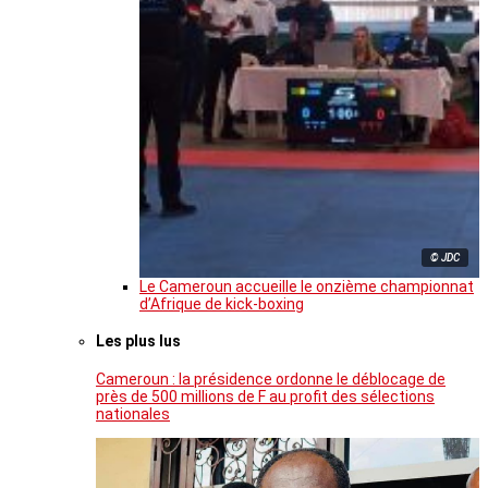
© JDC
Le Cameroun accueille le onzième championnat
d’Afrique de kick-boxing
Les plus lus
Cameroun : la présidence ordonne le déblocage de
près de 500 millions de F au profit des sélections
nationales