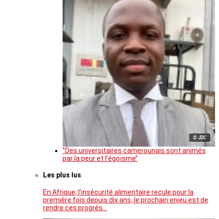
© JDC
‘’Des universitaires camerounais sont animés
par la peur et l’égoïsme’’
Les plus lus
En Afrique, l’insécurité alimentaire recule pour la
première fois depuis dix ans, le prochain enjeu est de
rendre ces progrès…