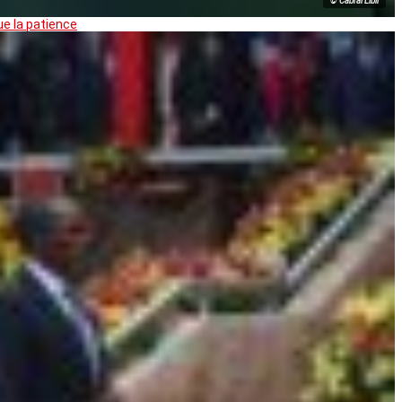
© Cabral Libii
ue la patience