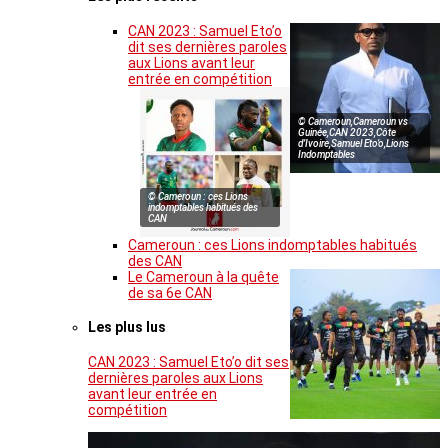
CAN 2023 : Samuel Eto’o
dit ses dernières paroles
aux Lions avant leur
entrée en compétition
© Cameroun,Cameroun vs
Guinée,CAN 2023,Côte
d’Ivoire,Samuel Eto’o,Lions
Indomptables
© Cameroun : ces Lions
indomptables habitués des
CAN
Cameroun : ces Lions indomptables habitués
des CAN
Le Cameroun à la quête
de sa 6e CAN
Les plus lus
CAN 2023 : Samuel Eto’o dit ses
dernières paroles aux Lions
avant leur entrée en
compétition