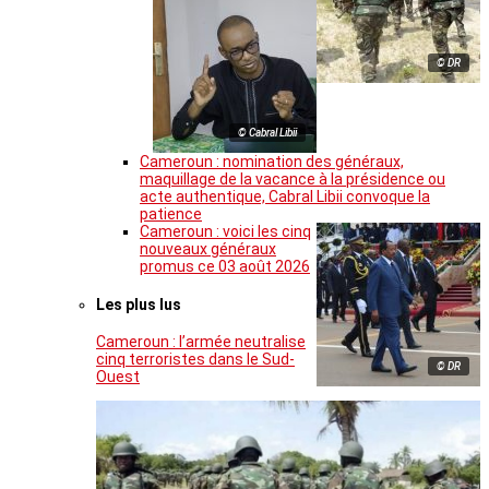
© DR
© Cabral Libii
Cameroun : nomination des généraux,
maquillage de la vacance à la présidence ou
acte authentique, Cabral Libii convoque la
patience
Cameroun : voici les cinq
nouveaux généraux
promus ce 03 août 2026
Les plus lus
Cameroun : l’armée neutralise
cinq terroristes dans le Sud-
© DR
Ouest