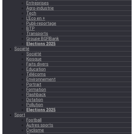
Entreprises
Agro-industrie
Tech
L'Eco en +
Publi-reportage
BTP
Transports
Groupe BGFIBank
Elections 2025
Société
Société
Kiosque
Faits divers
Education
Télécoms
Environnement
Portrait
Formation
Flashback
Dotation
Pollution
Elections 2025
Sport
Football
Autres sports
Cyclisme