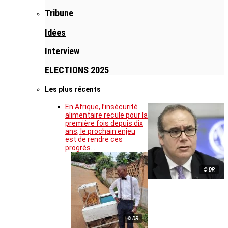
Tribune
Idées
Interview
ELECTIONS 2025
Les plus récents
En Afrique, l’insécurité
alimentaire recule pour la
première fois depuis dix
ans, le prochain enjeu
est de rendre ces
progrès…
© DR
© DR