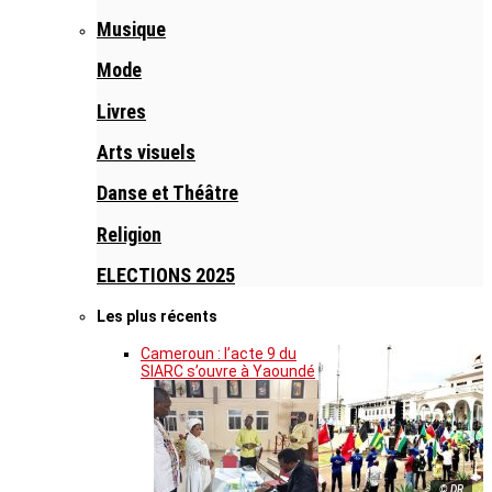
Musique
Mode
Livres
Arts visuels
Danse et Théâtre
Religion
ELECTIONS 2025
Les plus récents
Cameroun : l’acte 9 du
SIARC s’ouvre à Yaoundé
© DR