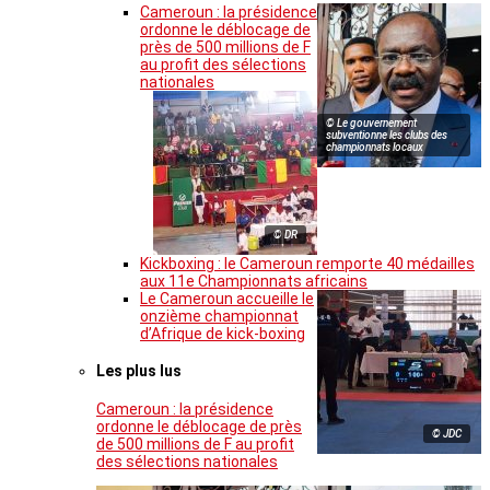
Cameroun : la présidence
ordonne le déblocage de
près de 500 millions de F
au profit des sélections
nationales
© Le gouvernement
subventionne les clubs des
championnats locaux
© DR
Kickboxing : le Cameroun remporte 40 médailles
aux 11e Championnats africains
Le Cameroun accueille le
onzième championnat
d’Afrique de kick-boxing
Les plus lus
Cameroun : la présidence
ordonne le déblocage de près
© JDC
de 500 millions de F au profit
des sélections nationales