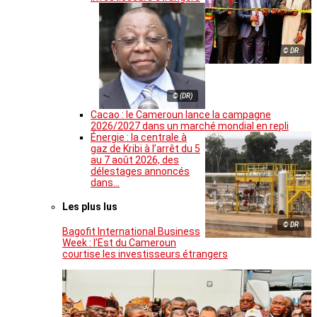
© DR
© (DR)
Cacao : le Cameroun lance la campagne
2026/2027 dans un marché mondial en repli
Énergie : la centrale à
gaz de Kribi à l’arrêt du 5
au 7 août 2026, des
délestages annoncés
dans…
Les plus lus
© DR
Bagofit International Business
Week : l’Est du Cameroun
courtise les investisseurs étrangers