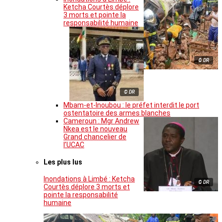
Ketcha Courtès déplore
3 morts et pointe la
responsabilité humaine
© DR
© DR
Mbam-et-Inoubou : le préfet interdit le port
ostentatoire des armes blanches
Cameroun : Mgr Andrew
Nkea est le nouveau
Grand chancelier de
l’UCAC
Les plus lus
Inondations à Limbé : Ketcha
© DR
Courtès déplore 3 morts et
pointe la responsabilité
humaine