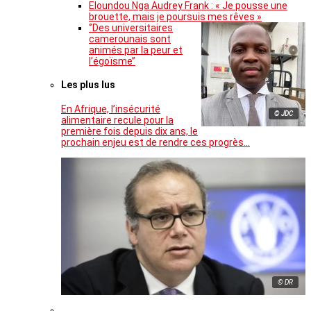
Eloundou Nga Audrey Frank : « Je pousse une
brouette, mais je poursuis mes rêves »
‘’Des universitaires
camerounais sont
animés par la peur et
l’égoïsme’’
Les plus lus
En Afrique, l’insécurité
© JDC
alimentaire recule pour la
première fois depuis dix ans, le
prochain enjeu est de rendre ces progrès…
© DR