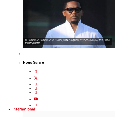
© Cameroun,Cameroun vs Guinée,CAN 2023,Côte d’Ivoire,Samuel Eto’o,Lions
Indomptables
Nous Suivre
International