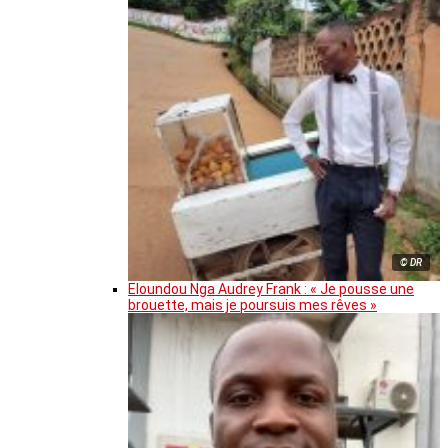
© DR
Eloundou Nga Audrey Frank : « Je pousse une
brouette, mais je poursuis mes rêves »