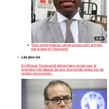
© JDC
‘’Des universitaires camerounais sont animés
par la peur et l’égoïsme’’
Les plus lus
En Afrique, l’insécurité alimentaire recule pour la
première fois depuis dix ans, le prochain enjeu est de
rendre ces progrès…