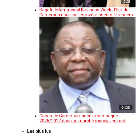
© DR
Bagofit International Business Week : l’Est du
Cameroun courtise les investisseurs étrangers
© (DR)
Cacao : le Cameroun lance la campagne
2026/2027 dans un marché mondial en repli
Les plus lus