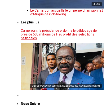
© JDC
Le Cameroun accueille le onzième championnat
d’Afrique de kick-boxing
Les plus lus
Cameroun : la présidence ordonne le déblocage de
près de 500 millions de F au profit des sélections
nationales
© Le gouvernement subventionne les clubs des championnats locaux
Nous Suivre