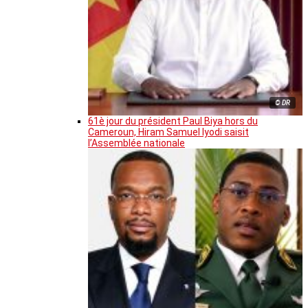
© DR
61è jour du président Paul Biya hors du
Cameroun, Hiram Samuel Iyodi saisit
l’Assemblée nationale