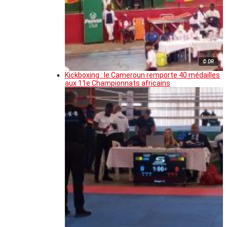
© DR
Kickboxing : le Cameroun remporte 40 médailles
aux 11e Championnats africains