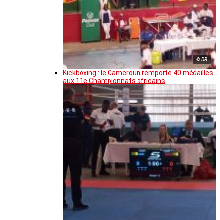
© DR
Kickboxing : le Cameroun remporte 40 médailles
aux 11e Championnats africains