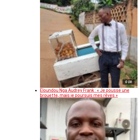
© DR
Eloundou Nga Audrey Frank : « Je pousse une
brouette, mais je poursuis mes rêves »