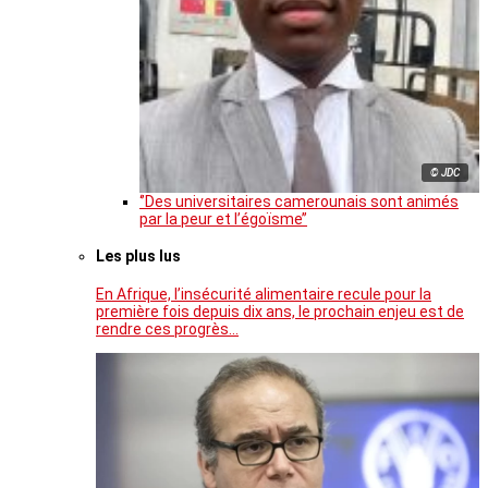
© JDC
‘’Des universitaires camerounais sont animés
par la peur et l’égoïsme’’
Les plus lus
En Afrique, l’insécurité alimentaire recule pour la
première fois depuis dix ans, le prochain enjeu est de
rendre ces progrès…