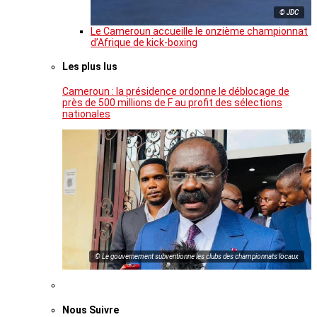
© JDC
Le Cameroun accueille le onzième championnat
d’Afrique de kick-boxing
Les plus lus
Cameroun : la présidence ordonne le déblocage de
près de 500 millions de F au profit des sélections
nationales
© Le gouvernement subventionne les clubs des championnats locaux
Nous Suivre