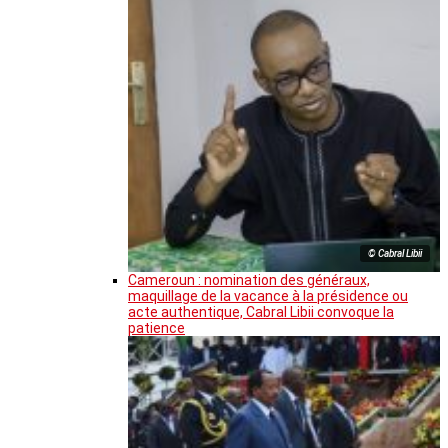
© Cabral Libii
Cameroun : nomination des généraux,
maquillage de la vacance à la présidence ou
acte authentique, Cabral Libii convoque la
patience