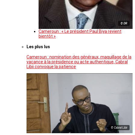
© DR
Cameroun : « Le président Paul Biya revient
bientôt »
Les plus lus
Cameroun : nomination des généraux, maquillage de la
vacance à la présidence ou acte authentique, Cabral
Libii convoque la patience
© Cabral Libii