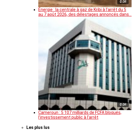
© DR
Énergie : la centrale à gaz de Kribi à l’arrêt du 5
au 7 août 2026, des délestages annoncés dans…
© DR
Cameroun : 5 107 milliards de FCFA bloqués,
l’investissement public à l’arrêt
Les plus lus