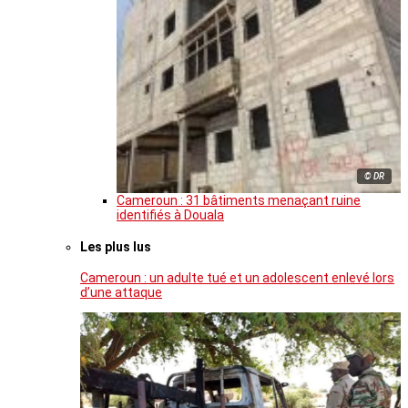
© DR
Cameroun : 31 bâtiments menaçant ruine
identifiés à Douala
Les plus lus
Cameroun : un adulte tué et un adolescent enlevé lors
d’une attaque