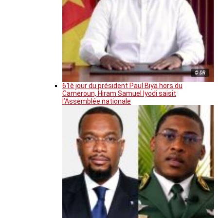
© DR
61è jour du président Paul Biya hors du
Cameroun, Hiram Samuel Iyodi saisit
l’Assemblée nationale