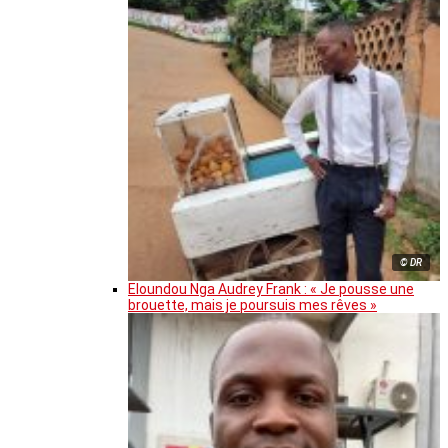
© DR
Eloundou Nga Audrey Frank : « Je pousse une
brouette, mais je poursuis mes rêves »