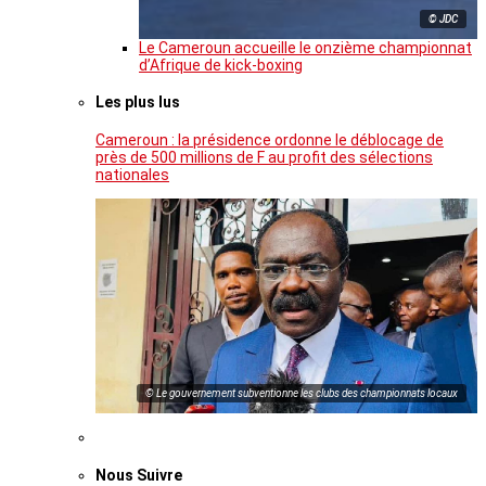
© JDC
Le Cameroun accueille le onzième championnat
d’Afrique de kick-boxing
Les plus lus
Cameroun : la présidence ordonne le déblocage de
près de 500 millions de F au profit des sélections
nationales
© Le gouvernement subventionne les clubs des championnats locaux
Nous Suivre