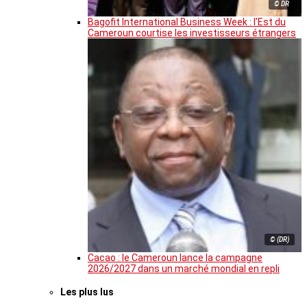
© DR
Bagofit International Business Week : l’Est du
Cameroun courtise les investisseurs étrangers
© (DR)
Cacao : le Cameroun lance la campagne
2026/2027 dans un marché mondial en repli
Les plus lus