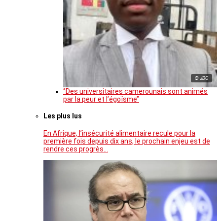
© JDC
‘’Des universitaires camerounais sont animés
par la peur et l’égoïsme’’
Les plus lus
En Afrique, l’insécurité alimentaire recule pour la
première fois depuis dix ans, le prochain enjeu est de
rendre ces progrès…