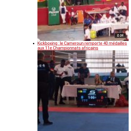
© DR
Kickboxing : le Cameroun remporte 40 médailles
aux 11e Championnats africains