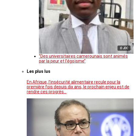
© JDC
‘’Des universitaires camerounais sont animés
par la peur et l’égoïsme’’
Les plus lus
En Afrique, l’insécurité alimentaire recule pour la
première fois depuis dix ans, le prochain enjeu est de
rendre ces progrès…