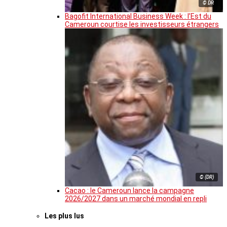
© DR
Bagofit International Business Week : l’Est du
Cameroun courtise les investisseurs étrangers
© (DR)
Cacao : le Cameroun lance la campagne
2026/2027 dans un marché mondial en repli
Les plus lus