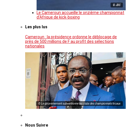
© JDC
Le Cameroun accueille le onzième championnat
d’Afrique de kick-boxing
Les plus lus
Cameroun : la présidence ordonne le déblocage de
près de 500 millions de F au profit des sélections
nationales
© Le gouvernement subventionne les clubs des championnats locaux
Nous Suivre