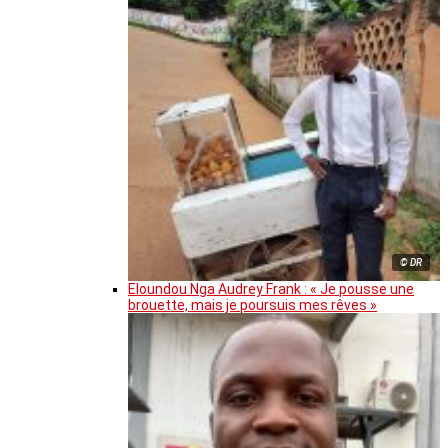
© DR
Eloundou Nga Audrey Frank : « Je pousse une
brouette, mais je poursuis mes rêves »