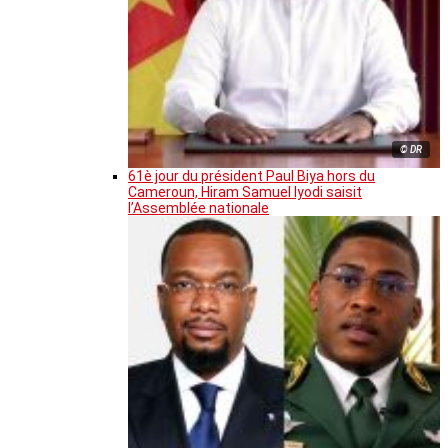
© DR
61è jour du président Paul Biya hors du
Cameroun, Hiram Samuel Iyodi saisit
l’Assemblée nationale