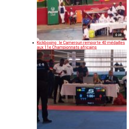
© DR
Kickboxing : le Cameroun remporte 40 médailles
aux 11e Championnats africains