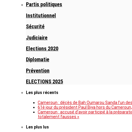
Partis politiques
Institutionnel
Sécurité
Judiciaire
Elections 2020
Diplomatie
Prévention
ELECTIONS 2025
Les plus récents
Cameroun : décès de Bah Oumarou Sanda l’un des 
61è jour du président Paul Biya hors du Cameroun,
Cameroun : accusé d’avoir participé à la prépara
totalement fausses »
Les plus lus