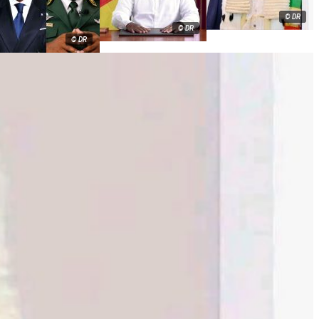
© DR
© DR
© DR