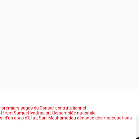
premiers sages du Conseil constitutionnel
 Hiram Samuel Iyodi saisit l’Assemblée nationale
tion d’un coup d’Etat, Sani Mouhamadou dénonce des « accusations