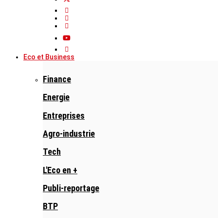
Eco et Business
Finance
Energie
Entreprises
Agro-industrie
Tech
L'Eco en +
Publi-reportage
BTP