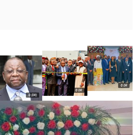
© DR
© DR
© (DR)