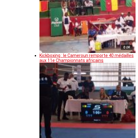
© DR
Kickboxing : le Cameroun remporte 40 médailles
aux 11e Championnats africains