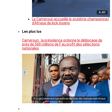
© JDC
Le Cameroun accueille le onzième championnat
d’Afrique de kick-boxing
Les plus lus
Cameroun : la présidence ordonne le déblocage de
près de 500 millions de F au profit des sélections
nationales
© Le gouvernement subventionne les clubs des championnats locaux