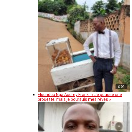
© DR
Eloundou Nga Audrey Frank : « Je pousse une
brouette, mais je poursuis mes rêves »