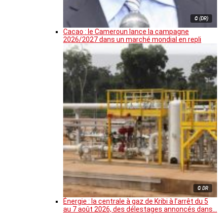
© (DR)
Cacao : le Cameroun lance la campagne
2026/2027 dans un marché mondial en repli
© DR
Énergie : la centrale à gaz de Kribi à l’arrêt du 5
au 7 août 2026, des délestages annoncés dans…