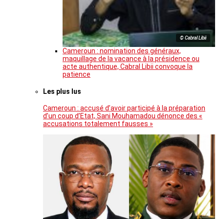
© Cabral Libii
Cameroun : nomination des généraux,
maquillage de la vacance à la présidence ou
acte authentique, Cabral Libii convoque la
patience
Les plus lus
Cameroun : accusé d’avoir participé à la préparation
d’un coup d’Etat, Sani Mouhamadou dénonce des «
accusations totalement fausses »