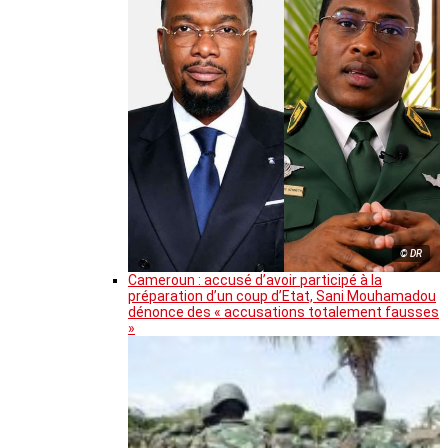
© DR
Cameroun : accusé d’avoir participé à la
préparation d’un coup d’Etat, Sani Mouhamadou
dénonce des « accusations totalement fausses
»