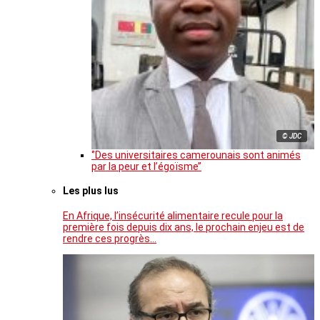
© JDC
‘’Des universitaires camerounais sont animés
par la peur et l’égoïsme’’
Les plus lus
En Afrique, l’insécurité alimentaire recule pour la
première fois depuis dix ans, le prochain enjeu est de
rendre ces progrès…