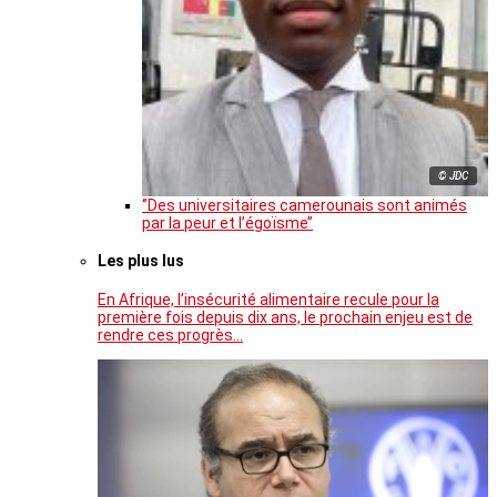
© JDC
‘’Des universitaires camerounais sont animés
par la peur et l’égoïsme’’
Les plus lus
En Afrique, l’insécurité alimentaire recule pour la
première fois depuis dix ans, le prochain enjeu est de
rendre ces progrès…