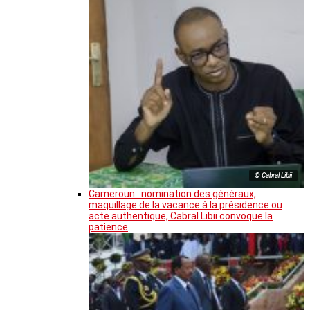
© Cabral Libii
Cameroun : nomination des généraux,
maquillage de la vacance à la présidence ou
acte authentique, Cabral Libii convoque la
patience