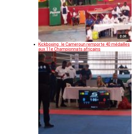
© DR
Kickboxing : le Cameroun remporte 40 médailles
aux 11e Championnats africains