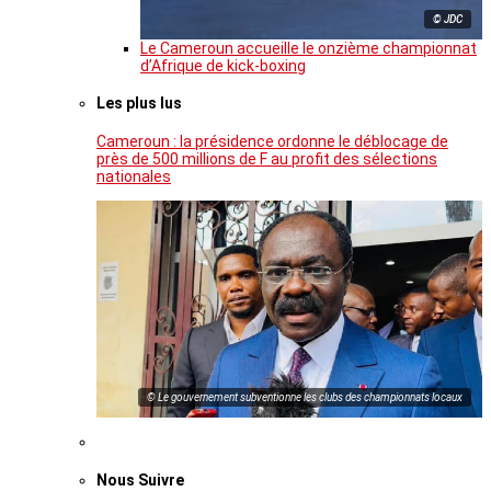
© JDC
Le Cameroun accueille le onzième championnat
d’Afrique de kick-boxing
Les plus lus
Cameroun : la présidence ordonne le déblocage de
près de 500 millions de F au profit des sélections
nationales
© Le gouvernement subventionne les clubs des championnats locaux
Nous Suivre