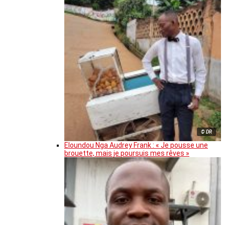
© DR
Eloundou Nga Audrey Frank : « Je pousse une
brouette, mais je poursuis mes rêves »