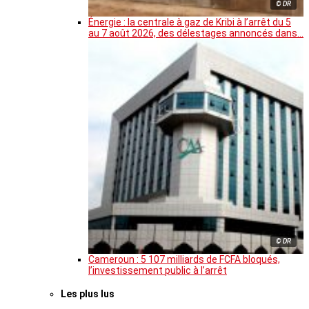
© DR
Énergie : la centrale à gaz de Kribi à l’arrêt du 5
au 7 août 2026, des délestages annoncés dans…
© DR
Cameroun : 5 107 milliards de FCFA bloqués,
l’investissement public à l’arrêt
Les plus lus