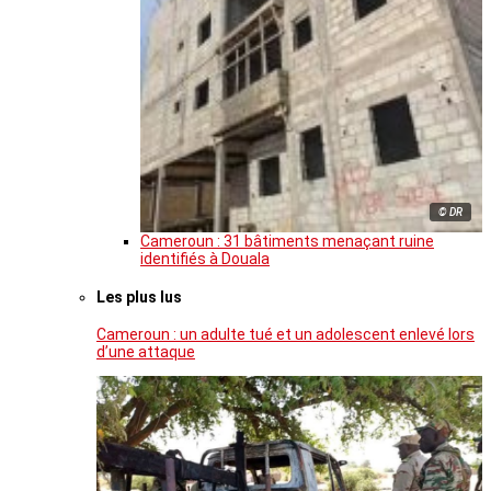
© DR
Cameroun : 31 bâtiments menaçant ruine
identifiés à Douala
Les plus lus
Cameroun : un adulte tué et un adolescent enlevé lors
d’une attaque