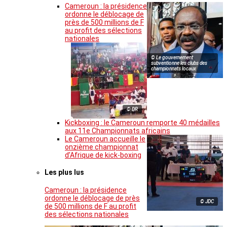
Cameroun : la présidence
ordonne le déblocage de
près de 500 millions de F
au profit des sélections
nationales
© Le gouvernement
subventionne les clubs des
championnats locaux
© DR
Kickboxing : le Cameroun remporte 40 médailles
aux 11e Championnats africains
Le Cameroun accueille le
onzième championnat
d’Afrique de kick-boxing
Les plus lus
Cameroun : la présidence
ordonne le déblocage de près
© JDC
de 500 millions de F au profit
des sélections nationales