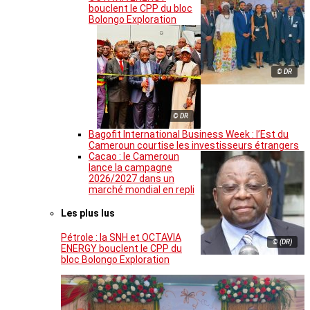
bouclent le CPP du bloc
Bolongo Exploration
© DR
© DR
Bagofit International Business Week : l’Est du
Cameroun courtise les investisseurs étrangers
Cacao : le Cameroun
lance la campagne
2026/2027 dans un
marché mondial en repli
Les plus lus
Pétrole : la SNH et OCTAVIA
© (DR)
ENERGY bouclent le CPP du
bloc Bolongo Exploration