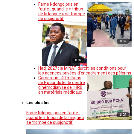
Fame Ndongo pris en
faute : quand le « tribun
de la langue » se trompe
de subjonctif
© DR
© DR
Hadj 2027 : le MINAT durcit les conditions pour
les agences privées d’encadrement des pèlerins
Cameroun : 40 millions
de F pour doter le centre
d’hémodialyse de l’HRB
en matériels médicaux
Les plus lus
Fame Ndongo pris en faute :
© DR
quand le « tribun de la langue »
se trompe de subjonctif