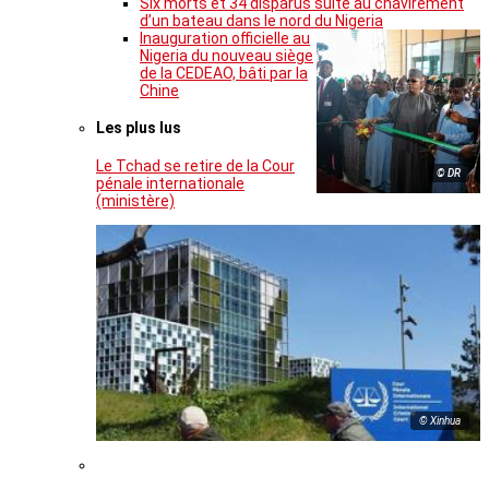
Six morts et 34 disparus suite au chavirement
d’un bateau dans le nord du Nigeria
Inauguration officielle au
Nigeria du nouveau siège
de la CEDEAO, bâti par la
Chine
Les plus lus
Le Tchad se retire de la Cour
© DR
pénale internationale
(ministère)
© Xinhua