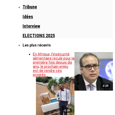
Tribune
Idées
Interview
ELECTIONS 2025
Les plus récents
En Afrique, l’insécurité
alimentaire recule pour la
première fois depuis dix
ans, le prochain enjeu
est de rendre ces
progrès…
© DR
© DR