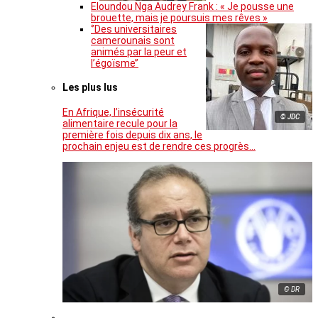
Eloundou Nga Audrey Frank : « Je pousse une
brouette, mais je poursuis mes rêves »
‘’Des universitaires
camerounais sont
animés par la peur et
l’égoïsme’’
Les plus lus
En Afrique, l’insécurité
© JDC
alimentaire recule pour la
première fois depuis dix ans, le
prochain enjeu est de rendre ces progrès…
© DR