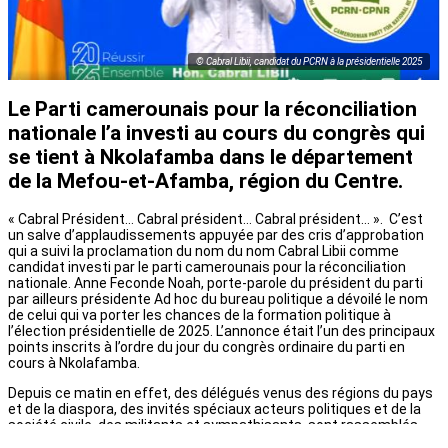
© Cabral Libii, candidat du PCRN à la présidentielle 2025
Le Parti camerounais pour la réconciliation
nationale l’a investi au cours du congrès qui
se tient à Nkolafamba dans le département
de la Mefou-et-Afamba, région du Centre.
« Cabral Président… Cabral président… Cabral président… ». C’est
un salve d’applaudissements appuyée par des cris d’approbation
qui a suivi la proclamation du nom du nom Cabral Libii comme
candidat investi par le parti camerounais pour la réconciliation
nationale. Anne Feconde Noah, porte-parole du président du parti
par ailleurs présidente Ad hoc du bureau politique a dévoilé le nom
de celui qui va porter les chances de la formation politique à
l’élection présidentielle de 2025. L’annonce était l’un des principaux
points inscrits à l’ordre du jour du congrès ordinaire du parti en
cours à Nkolafamba.
Depuis ce matin en effet, des délégués venus des régions du pays
et de la diaspora, des invités spéciaux acteurs politiques et de la
société civile, des militants et sympathisants, sont rassemblés
depuis 10 heures à Nkolo III. Les travaux se poursuivront jusqu’à