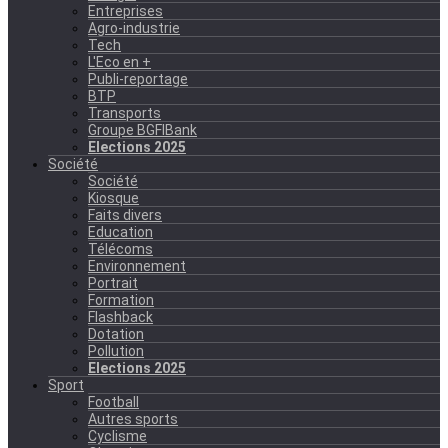
Entreprises
Agro-industrie
Tech
L'Eco en +
Publi-reportage
BTP
Transports
Groupe BGFIBank
Elections 2025
Société
Société
Kiosque
Faits divers
Education
Télécoms
Environnement
Portrait
Formation
Flashback
Dotation
Pollution
Elections 2025
Sport
Football
Autres sports
Cyclisme