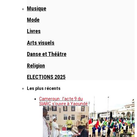
Musique
Mode
Livres
Arts visuels
Danse et Théâtre
Religion
ELECTIONS 2025
Les plus récents
Cameroun : l’acte 9 du
SIARC s’ouvre à Yaoundé
© DR