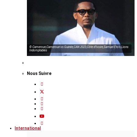
© Cameroun,Cameroun vs Guinée,CAN 2023,Côte d’Ivoire,Samuel Eto’o,Lions
Indomptables
Nous Suivre
International