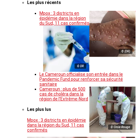
Les plus récents
Mpox : 3 districts en
épidémie dans la région
du Sud, 11 cas confirmés
© (DR)
© DR
Le Cameroun officialise son entrée dans le
Pandemic Fund pour renforcer sa sécurité
sanitaire
Cameroun : plus de 500
cas de choléra dans la
région de l’Extrême-Nord
Les plus lus
Mpox : 3 districts en épidémie
dans la région du Sud, 11 cas
© Croix-Rouge
confirmés