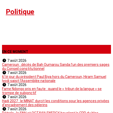
›
Politique
EN CE MOMENT
7 août 2026
Cameroun : décès de Bah Oumarou Sanda l’un des premiers sages
du Conseil constitutionnel
7 août 2026
61è jour du président Paul Biya hors du Cameroun, Hiram Samuel
Iyodi saisit l’Assemblée nationale
7 août 2026
Fame Ndongo pris en faute : quand le « tribun de la langue » se
trompe de subjonctif
7 août 2026
Hadj 2027 : le MINAT durcit les conditions pour les agences privées
d’encadrement des pèlerins
7 août 2026
Pétrole : la SNH et OCTAVIA ENERGY bouclent le CPP du bloc