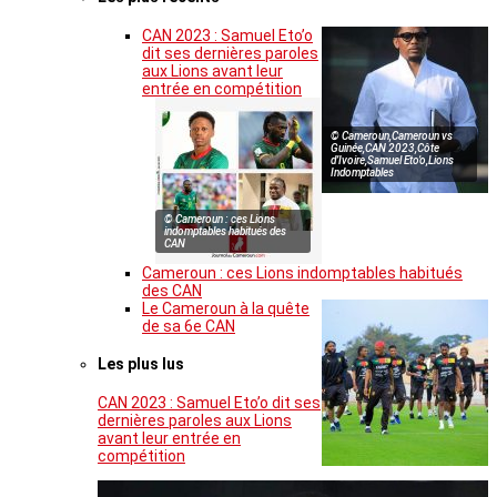
CAN 2023 : Samuel Eto’o
dit ses dernières paroles
aux Lions avant leur
entrée en compétition
© Cameroun,Cameroun vs
Guinée,CAN 2023,Côte
d’Ivoire,Samuel Eto’o,Lions
Indomptables
© Cameroun : ces Lions
indomptables habitués des
CAN
Cameroun : ces Lions indomptables habitués
des CAN
Le Cameroun à la quête
de sa 6e CAN
Les plus lus
CAN 2023 : Samuel Eto’o dit ses
dernières paroles aux Lions
avant leur entrée en
compétition