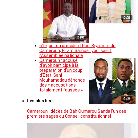
© DR
© DR
61è jour du président Paul Biya hors du
Cameroun, Hiram Samuel Iyodi saisit
l’Assemblée nationale
Cameroun : accusé
d’avoir participé à la
préparation d’un coup
d’Etat, Sani
Mouhamadou dénonce
des « accusations
totalement fausses »
© DR
Les plus lus
Cameroun : décès de Bah Oumarou Sanda l’un des
premiers sages du Conseil constitutionnel