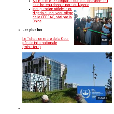
Six morts et 34 disparus suite au chavirement
d’un bateau dans le nord du Nigeria
Inauguration officielle au
Nigeria du nouveau siège
de la CEDEAO, bâti par la
Chine
Les plus lus
Le Tchad se retire de la Cour
© DR
pénale internationale
(ministère)
© Xinhua