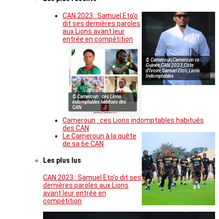
CAN 2023 : Samuel Eto’o
dit ses dernières paroles
aux Lions avant leur
entrée en compétition
© Cameroun,Cameroun vs
Guinée,CAN 2023,Côte
d’Ivoire,Samuel Eto’o,Lions
Indomptables
© Cameroun : ces Lions
indomptables habitués des
CAN
Cameroun : ces Lions indomptables habitués
des CAN
Le Cameroun à la quête
de sa 6e CAN
Les plus lus
CAN 2023 : Samuel Eto’o dit ses
dernières paroles aux Lions
avant leur entrée en
compétition