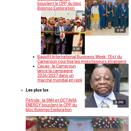
bouclent le CPP du bloc
Bolongo Exploration
© DR
© DR
Bagofit International Business Week : l’Est du
Cameroun courtise les investisseurs étrangers
Cacao : le Cameroun
lance la campagne
2026/2027 dans un
marché mondial en repli
Les plus lus
Pétrole : la SNH et OCTAVIA
© (DR)
ENERGY bouclent le CPP du
bloc Bolongo Exploration