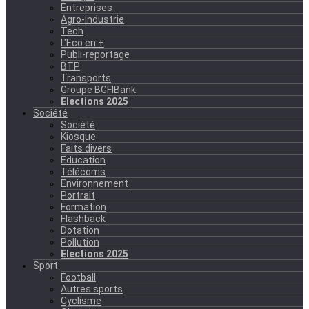
Entreprises
Agro-industrie
Tech
L'Eco en +
Publi-reportage
BTP
Transports
Groupe BGFIBank
Elections 2025
Société
Société
Kiosque
Faits divers
Education
Télécoms
Environnement
Portrait
Formation
Flashback
Dotation
Pollution
Elections 2025
Sport
Football
Autres sports
Cyclisme