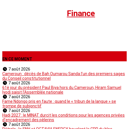
Eco et Business
›
Finance
EN CE MOMENT
7 août 2026
Cameroun : décès de Bah Oumarou Sanda l’un des premiers sages
du Conseil constitutionnel
7 août 2026
61è jour du président Paul Biya hors du Cameroun, Hiram Samuel
Iyodi saisit l’Assemblée nationale
7 août 2026
Fame Ndongo pris en faute : quand le « tribun de la langue » se
trompe de subjonctif
7 août 2026
Hadj 2027 : le MINAT durcit les conditions pour les agences privées
d’encadrement des pèlerins
7 août 2026
Pétrole : la SNH et OCTAVIA ENERGY bouclent le CPP du bloc