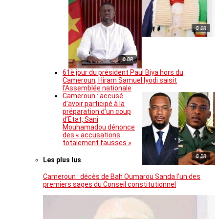
© DR
© DR
61è jour du président Paul Biya hors du
Cameroun, Hiram Samuel Iyodi saisit
l’Assemblée nationale
Cameroun : accusé
d’avoir participé à la
préparation d’un coup
d’Etat, Sani
Mouhamadou dénonce
des « accusations
totalement fausses »
© DR
Les plus lus
Cameroun : décès de Bah Oumarou Sanda l’un des
premiers sages du Conseil constitutionnel