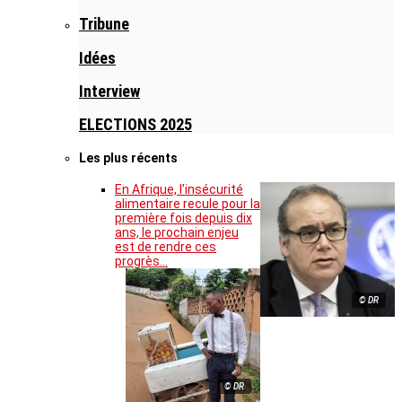
Tribune
Idées
Interview
ELECTIONS 2025
Les plus récents
En Afrique, l’insécurité
alimentaire recule pour la
première fois depuis dix
ans, le prochain enjeu
est de rendre ces
progrès…
© DR
© DR