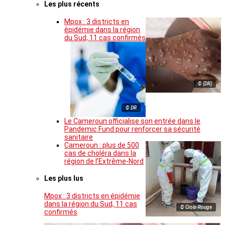
Les plus récents
Mpox : 3 districts en
épidémie dans la région
du Sud, 11 cas confirmés
© (DR)
© DR
Le Cameroun officialise son entrée dans le
Pandemic Fund pour renforcer sa sécurité
sanitaire
Cameroun : plus de 500
cas de choléra dans la
région de l’Extrême-Nord
Les plus lus
Mpox : 3 districts en épidémie
dans la région du Sud, 11 cas
© Croix-Rouge
confirmés