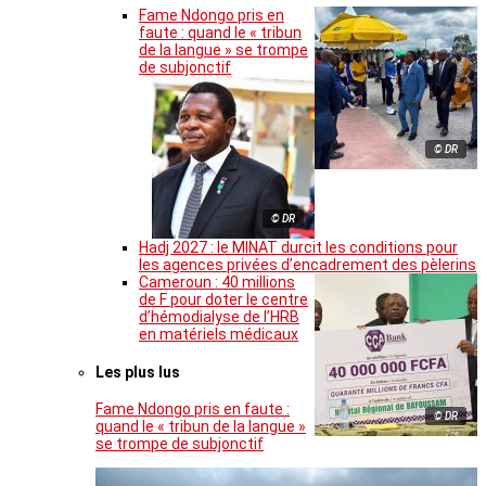
Fame Ndongo pris en
faute : quand le « tribun
de la langue » se trompe
de subjonctif
© DR
© DR
Hadj 2027 : le MINAT durcit les conditions pour
les agences privées d’encadrement des pèlerins
Cameroun : 40 millions
de F pour doter le centre
d’hémodialyse de l’HRB
en matériels médicaux
Les plus lus
Fame Ndongo pris en faute :
© DR
quand le « tribun de la langue »
se trompe de subjonctif