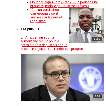
Eloundou Nga Audrey Frank : « Je pousse une
brouette, mais je poursuis mes rêves »
‘’Des universitaires
camerounais sont
animés par la peur et
l’égoïsme’’
Les plus lus
En Afrique, l’insécurité
© JDC
alimentaire recule pour la
première fois depuis dix ans, le
prochain enjeu est de rendre ces progrès…
© DR