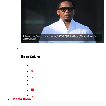
© Cameroun,Cameroun vs Guinée,CAN 2023,Côte d’Ivoire,Samuel Eto’o,Lions
Indomptables
Nous Suivre
International