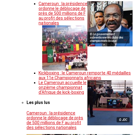
Cameroun : la présidence
ordonne le déblocage de
près de 500 millions de F
au profit des sélections
nationales
© Le gouvernement
subventionne les clubs des
championnats locaux
© DR
Kickboxing : le Cameroun remporte 40 médailles
aux 11e Championnats africains
Le Cameroun accueille le
onzième championnat
d’Afrique de kick-boxing
Les plus lus
Cameroun : la présidence
ordonne le déblocage de près
© JDC
de 500 millions de F au profit
des sélections nationales