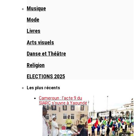
Musique
Mode
Livres
Arts visuels
Danse et Théâtre
Religion
ELECTIONS 2025
Les plus récents
Cameroun : l’acte 9 du
SIARC s’ouvre à Yaoundé
© DR