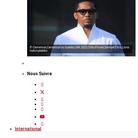
© Cameroun,Cameroun vs Guinée,CAN 2023,Côte d’Ivoire,Samuel Eto’o,Lions
Indomptables
Nous Suivre
International