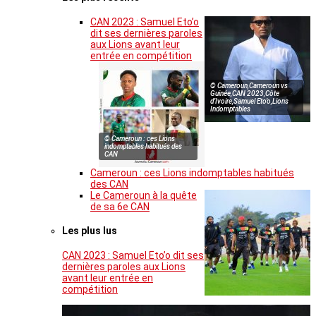
CAN 2023 : Samuel Eto’o
dit ses dernières paroles
aux Lions avant leur
entrée en compétition
© Cameroun,Cameroun vs
Guinée,CAN 2023,Côte
d’Ivoire,Samuel Eto’o,Lions
Indomptables
© Cameroun : ces Lions
indomptables habitués des
CAN
Cameroun : ces Lions indomptables habitués
des CAN
Le Cameroun à la quête
de sa 6e CAN
Les plus lus
CAN 2023 : Samuel Eto’o dit ses
dernières paroles aux Lions
avant leur entrée en
compétition