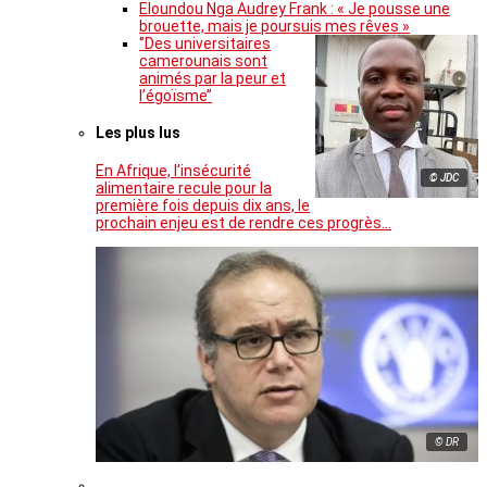
Eloundou Nga Audrey Frank : « Je pousse une
brouette, mais je poursuis mes rêves »
‘’Des universitaires
camerounais sont
animés par la peur et
l’égoïsme’’
Les plus lus
En Afrique, l’insécurité
© JDC
alimentaire recule pour la
première fois depuis dix ans, le
prochain enjeu est de rendre ces progrès…
© DR