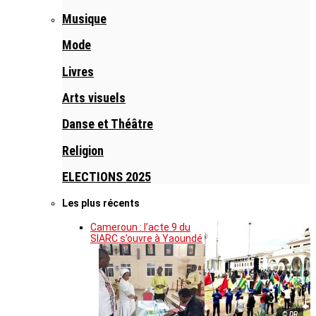
Musique
Mode
Livres
Arts visuels
Danse et Théâtre
Religion
ELECTIONS 2025
Les plus récents
Cameroun : l’acte 9 du
SIARC s’ouvre à Yaoundé
© DR