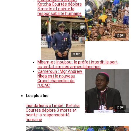
Ketcha Courtès déplore
3 morts et pointe la
responsabilité humaine
© DR
© DR
Mbam-et-Inoubou : le préfet interdit le port
ostentatoire des armes blanches
Cameroun : Mgr Andrew
Nkea est le nouveau
Grand chancelier de
l’UCAC
Les plus lus
Inondations à Limbé : Ketcha
© DR
Courtès déplore 3 morts et
pointe la responsabilité
humaine