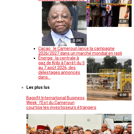
© DR
© (DR)
Cacao : le Cameroun lance la campagne
2026/2027 dans un marché mondial en repli
Énergie : la centrale à
gaz de Kribi à l’arrêt du 5
au 7 août 2026, des
délestages annoncés
dans…
Les plus lus
© DR
Bagofit International Business
Week : l’Est du Cameroun
courtise les investisseurs étrangers