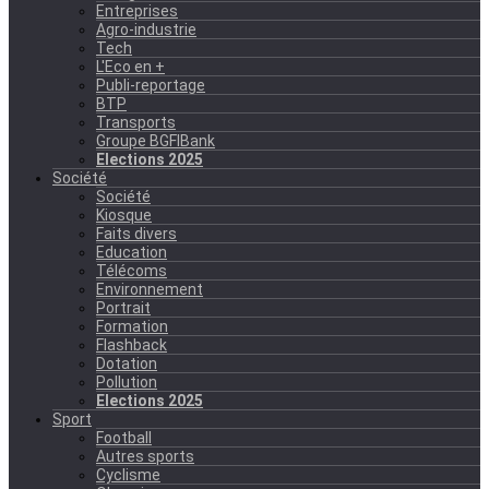
Entreprises
Agro-industrie
Tech
L'Eco en +
Publi-reportage
BTP
Transports
Groupe BGFIBank
Elections 2025
Société
Société
Kiosque
Faits divers
Education
Télécoms
Environnement
Portrait
Formation
Flashback
Dotation
Pollution
Elections 2025
Sport
Football
Autres sports
Cyclisme