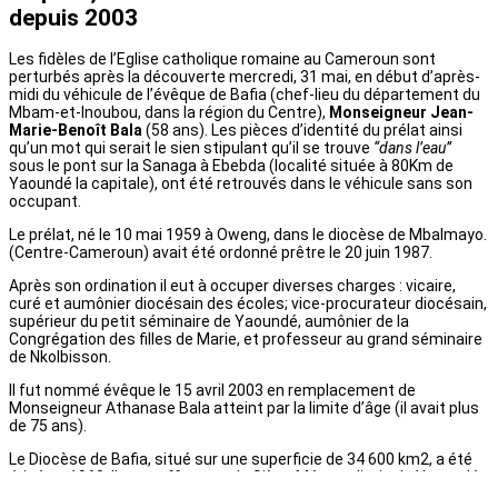
depuis 2003
Les fidèles de l’Eglise catholique romaine au Cameroun sont
perturbés après la découverte mercredi, 31 mai, en début d’après-
midi du véhicule de l’évêque de Bafia (chef-lieu du département du
Mbam-et-Inoubou, dans la région du Centre),
Monseigneur Jean-
Marie-Benoît Bala
(58 ans). Les pièces d’identité du prélat ainsi
qu’un mot qui serait le sien stipulant qu’il se trouve
“dans l’eau”
sous le pont sur la Sanaga à Ebebda (localité située à 80Km de
Yaoundé la capitale), ont été retrouvés dans le véhicule sans son
occupant.
Le prélat, né le 10 mai 1959 à Oweng, dans le diocèse de Mbalmayo.
(Centre-Cameroun) avait été ordonné prêtre le 20 juin 1987.
Après son ordination il eut à occuper diverses charges : vicaire,
curé et aumônier diocésain des écoles; vice-procurateur diocésain,
supérieur du petit séminaire de Yaoundé, aumônier de la
Congrégation des filles de Marie, et professeur au grand séminaire
de Nkolbisson.
Il fut nommé évêque le 15 avril 2003 en remplacement de
Monseigneur Athanase Bala atteint par la limite d’âge (il avait plus
de 75 ans).
Le Diocèse de Bafia, situé sur une superficie de 34 600 km2, a été
érigé en 1968. Il est suffragant du Siège Métropolitain de Yaoundé.
En 2003,
Selon l’agence Fides
, lorsque Mgr Jean-Marie-Benoît Bala