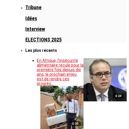
Tribune
Idées
Interview
ELECTIONS 2025
Les plus récents
En Afrique, l’insécurité
alimentaire recule pour la
première fois depuis dix
ans, le prochain enjeu
est de rendre ces
progrès…
© DR
© DR