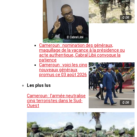
© DR
© Cabral Libii
Cameroun : nomination des généraux,
maquillage de la vacance à la présidence ou
acte authentique, Cabral Libii convoque la
patience
Cameroun : voici les cinq
nouveaux généraux
promus ce 03 août 2026
Les plus lus
Cameroun : l’armée neutralise
cinq terroristes dans le Sud-
© DR
Ouest