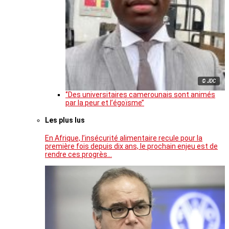
© JDC
‘’Des universitaires camerounais sont animés
par la peur et l’égoïsme’’
Les plus lus
En Afrique, l’insécurité alimentaire recule pour la
première fois depuis dix ans, le prochain enjeu est de
rendre ces progrès…