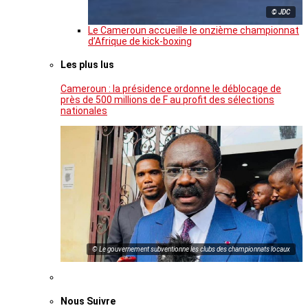
© JDC
Le Cameroun accueille le onzième championnat
d’Afrique de kick-boxing
Les plus lus
Cameroun : la présidence ordonne le déblocage de
près de 500 millions de F au profit des sélections
nationales
© Le gouvernement subventionne les clubs des championnats locaux
Nous Suivre