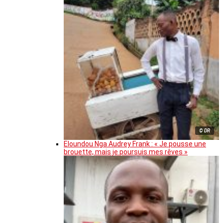
© DR
Eloundou Nga Audrey Frank : « Je pousse une
brouette, mais je poursuis mes rêves »