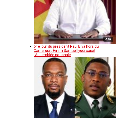
© DR
61è jour du président Paul Biya hors du
Cameroun, Hiram Samuel Iyodi saisit
l’Assemblée nationale