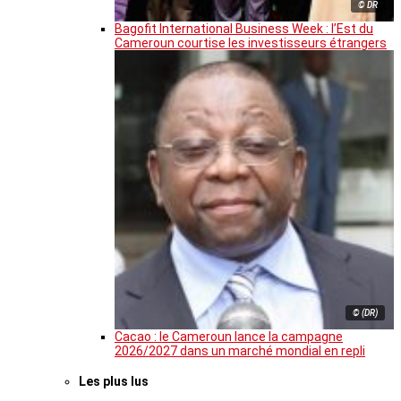
© DR
Bagofit International Business Week : l’Est du
Cameroun courtise les investisseurs étrangers
© (DR)
Cacao : le Cameroun lance la campagne
2026/2027 dans un marché mondial en repli
Les plus lus