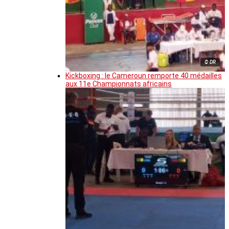
© DR
Kickboxing : le Cameroun remporte 40 médailles
aux 11e Championnats africains