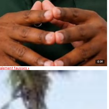
© DR
otalement fausses »