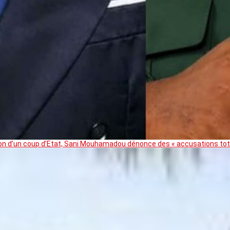
ation d’un coup d’Etat, Sani Mouhamadou dénonce des « accusations t