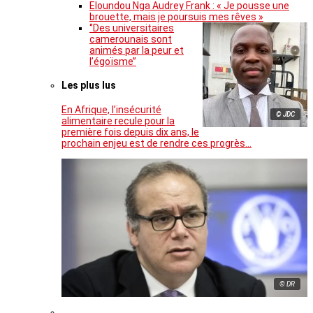
Eloundou Nga Audrey Frank : « Je pousse une
brouette, mais je poursuis mes rêves »
‘’Des universitaires
camerounais sont
animés par la peur et
l’égoïsme’’
Les plus lus
En Afrique, l’insécurité
© JDC
alimentaire recule pour la
première fois depuis dix ans, le
prochain enjeu est de rendre ces progrès…
© DR