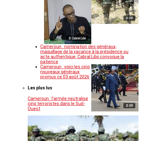
© DR
© Cabral Libii
Cameroun : nomination des généraux,
maquillage de la vacance à la présidence ou
acte authentique, Cabral Libii convoque la
patience
Cameroun : voici les cinq
nouveaux généraux
promus ce 03 août 2026
Les plus lus
Cameroun : l’armée neutralise
cinq terroristes dans le Sud-
© DR
Ouest