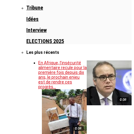
Tribune
Idées
Interview
ELECTIONS 2025
Les plus récents
En Afrique, l’insécurité
alimentaire recule pour la
première fois depuis dix
ans, le prochain enjeu
est de rendre ces
progrès…
© DR
© DR