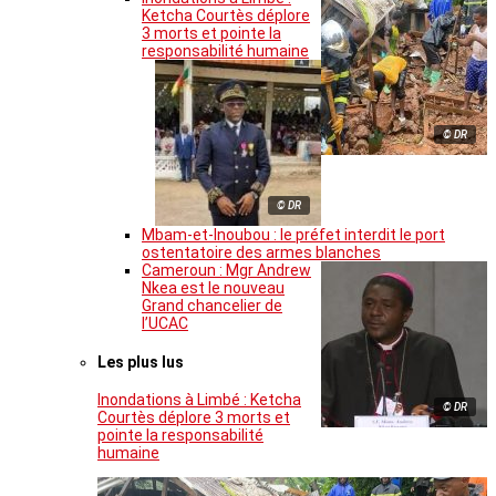
Ketcha Courtès déplore
3 morts et pointe la
responsabilité humaine
© DR
© DR
Mbam-et-Inoubou : le préfet interdit le port
ostentatoire des armes blanches
Cameroun : Mgr Andrew
Nkea est le nouveau
Grand chancelier de
l’UCAC
Les plus lus
Inondations à Limbé : Ketcha
© DR
Courtès déplore 3 morts et
pointe la responsabilité
humaine