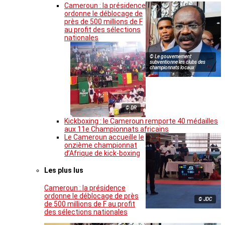
Cameroun : la présidence
ordonne le déblocage de
près de 500 millions de F
au profit des sélections
nationales
© Le gouvernement
subventionne les clubs des
championnats locaux
© DR
Kickboxing : le Cameroun remporte 40 médailles
aux 11e Championnats africains
Le Cameroun accueille le
onzième championnat
d’Afrique de kick-boxing
Les plus lus
Cameroun : la présidence
ordonne le déblocage de près
© JDC
de 500 millions de F au profit
des sélections nationales