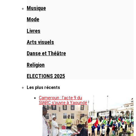
Musique
Mode
Livres
Arts visuels
Danse et Théâtre
Religion
ELECTIONS 2025
Les plus récents
Cameroun : l’acte 9 du
SIARC s’ouvre à Yaoundé
© DR