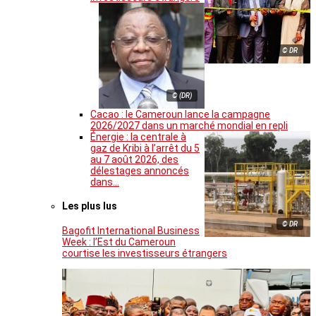
© DR
© (DR)
Cacao : le Cameroun lance la campagne
2026/2027 dans un marché mondial en repli
Énergie : la centrale à
gaz de Kribi à l’arrêt du 5
au 7 août 2026, des
délestages annoncés
dans…
Les plus lus
© DR
Bagofit International Business
Week : l’Est du Cameroun
courtise les investisseurs étrangers