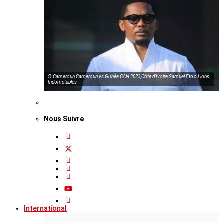
© Cameroun,Cameroun vs Guinée,CAN 2023,Côte d’Ivoire,Samuel Eto’o,Lions
Indomptables
Nous Suivre
International