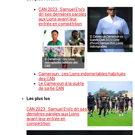
CAN 2023 : Samuel Eto’o
dit ses dernières paroles
aux Lions avant leur
entrée en compétition
© Cameroun,Cameroun vs
Guinée,CAN 2023,Côte
d’Ivoire,Samuel Eto’o,Lions
Indomptables
© Cameroun : ces Lions
indomptables habitués des
CAN
Cameroun : ces Lions indomptables habitués
des CAN
Le Cameroun à la quête
de sa 6e CAN
Les plus lus
CAN 2023 : Samuel Eto’o dit ses
dernières paroles aux Lions
avant leur entrée en
compétition