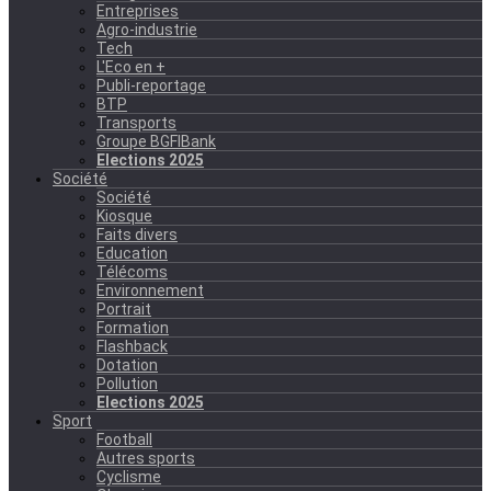
Entreprises
Agro-industrie
Tech
L'Eco en +
Publi-reportage
BTP
Transports
Groupe BGFIBank
Elections 2025
Société
Société
Kiosque
Faits divers
Education
Télécoms
Environnement
Portrait
Formation
Flashback
Dotation
Pollution
Elections 2025
Sport
Football
Autres sports
Cyclisme